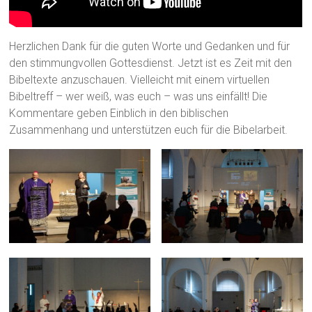
Herzlichen Dank für die guten Worte und Gedanken und für
den stimmungvollen Gottesdienst. Jetzt ist es Zeit mit den
Bibeltexte anzuschauen. Vielleicht mit einem virtuellen
Bibeltreff – wer weiß, was euch – was uns einfällt! Die
Kommentare geben Einblich in den biblischen
Zusammenhang und unterstützen euch für die Bibelarbeit.