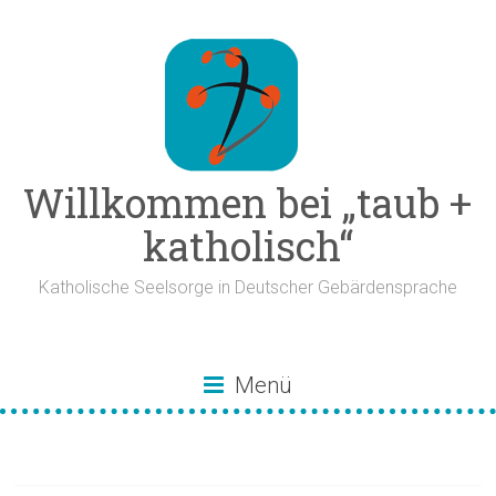
Zum
Inhalt
springen
Willkommen bei „taub +
katholisch“
Katholische Seelsorge in Deutscher Gebärdensprache
Menü
Bibelfest