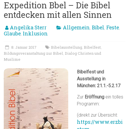
Expedition Bbel – Die Bibel
entdecken mit allen Sinnen
Angelika Sterr
Allgemein
Bibel
Feste
,
,
,
Glaube
Inklusion
,
8. Januar 2017
Bibelausstellung
Bibelfest
,
,
Bildungsveranstaltung zur Bibel
Dialog Christen und
,
Muslime
Bibelfest und
Ausstellung in
München: 21.1.-5.2.17
Zur
Eröffnung
ein tolles
Programm:
(direkt zur Übersicht:
https://www.erzbi