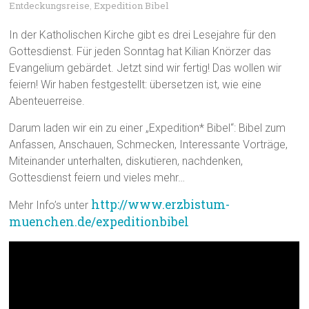
Entdeckungsreise
Expedition Bibel
,
In der Katholischen Kirche gibt es drei Lesejahre für den
Gottesdienst. Für jeden Sonntag hat Kilian Knörzer das
Evangelium gebärdet. Jetzt sind wir fertig! Das wollen wir
feiern! Wir haben festgestellt: übersetzen ist, wie eine
Abenteuerreise.
Darum laden wir ein zu einer „Expedition* Bibel“: Bibel zum
Anfassen, Anschauen, Schmecken, Interessante Vorträge,
Miteinander unterhalten, diskutieren, nachdenken,
Gottesdienst feiern und vieles mehr…
http://www.erzbistum-
Mehr Info’s unter
muenchen.de/expeditionbibel