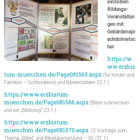
einzelnen
Bildungs-
Veranstaltun
gen mit
Gebärdenspr
achdolmetsc
her
https://w
ww.erzbis
tum-muenchen.de/Page081565.aspx
(für Kinder und
Familien – Gottesdienst und Bibelerzählen 22.1.)
https://www.erzbistum-
muenchen.de/Page081566.aspx
(Bibel schmecken
und ein „Bibliolog“ 23.1.)
https://www.erzbistum-
muenchen.de/Page081570.aspx
(2 Vorträge zum
Thema „Bibel“ und Bibelübersetzung – 30./31.1)