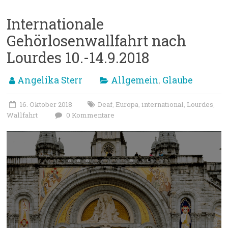
Internationale
Gehörlosenwallfahrt nach
Lourdes 10.-14.9.2018
Angelika Sterr
Allgemein
Glaube
,
16. Oktober 2018
Deaf
Europa
international
Lourdes
,
,
,
,
Wallfahrt
0 Kommentare