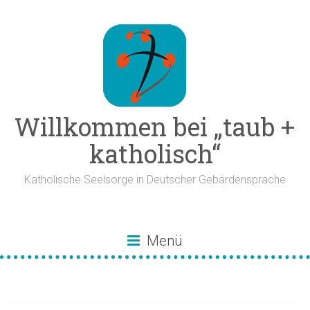
Zum
Inhalt
springen
Willkommen bei „taub +
katholisch“
Katholische Seelsorge in Deutscher Gebärdensprache
Menü
Deaf