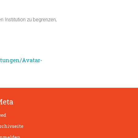
n Institution zu begrenzen,
ltungen/Avatar-
Meta
eed
rchivseite
nmelden