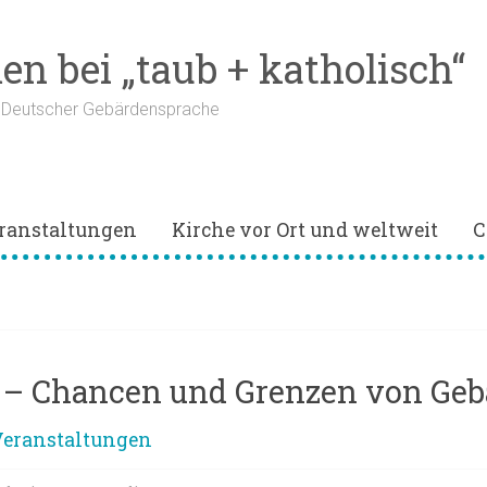
n bei „taub + katholisch“
n Deutscher Gebärdensprache
ranstaltungen
Kirche vor Ort und weltweit
C
26 – Chancen und Grenzen von Ge
eranstaltungen