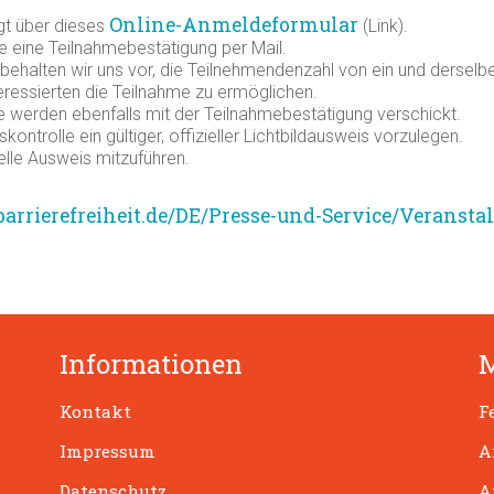
Online-Anmeldeformular
gt über dieses
(Link).
e eine Teilnahmebestätigung per Mail.
 behalten wir uns vor, die Teilnehmendenzahl von ein und derselbe
eressierten die Teilnahme zu ermöglichen.
e werden ebenfalls mit der Teilnahmebestätigung verschickt.
skontrolle ein gültiger, offizieller Lichtbildausweis vorzulegen.
ielle Ausweis mitzuführen.
arrierefreiheit.de/DE/Presse-und-Service/Veransta
Informationen
Kontakt
F
Impressum
A
Datenschutz
A