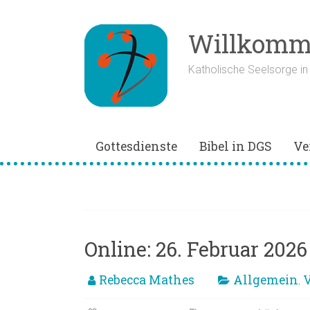
Zum
Inhalt
springen
Willkomme
Katholische Seelsorge i
Gottesdienste
Bibel in DGS
Ve
Gebärdensprach
Online: 26. Februar 20
Rebecca Mathes
Allgemein
V
,