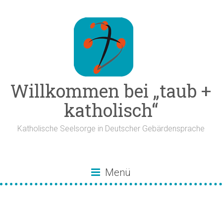
Zum
Inhalt
springen
Willkommen bei „taub +
katholisch“
Katholische Seelsorge in Deutscher Gebärdensprache
Menü
Gehörlosenseelsorge
Bamberg