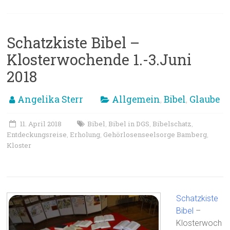
Schatzkiste Bibel –
Klosterwochende 1.-3.Juni
2018
Angelika Sterr
Allgemein
Bibel
Glaube
,
,
11. April 2018
Bibel
Bibel in DGS
Bibelschatz
,
,
,
Entdeckungsreise
Erholung
Gehörlosenseelsorge Bamberg
,
,
,
Kloster
Schatzkiste
Bibel
–
Klosterwoch