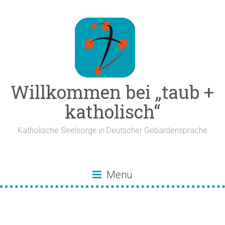
Zum
Inhalt
springen
Willkommen bei „taub +
katholisch“
Katholische Seelsorge in Deutscher Gebärdensprache
Menü
Gesellschaft