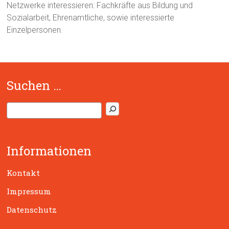
Netzwerke interessieren: Fachkräfte aus Bildung und
Sozialarbeit, Ehrenamtliche, sowie interessierte
Einzelpersonen.
Suchen …
S
u
c
h
Informationen
e
n
Kontakt
Impressum
Datenschutz