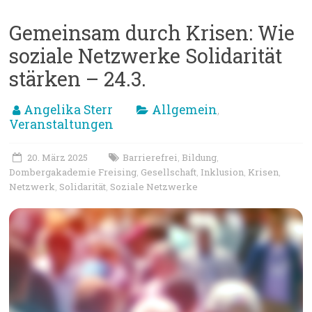
Gemeinsam durch Krisen: Wie
soziale Netzwerke Solidarität
stärken – 24.3.
Angelika Sterr
Allgemein
,
Veranstaltungen
20. März 2025
Barrierefrei
Bildung
,
,
Dombergakademie Freising
Gesellschaft
Inklusion
Krisen
,
,
,
,
Netzwerk
Solidarität
Soziale Netzwerke
,
,