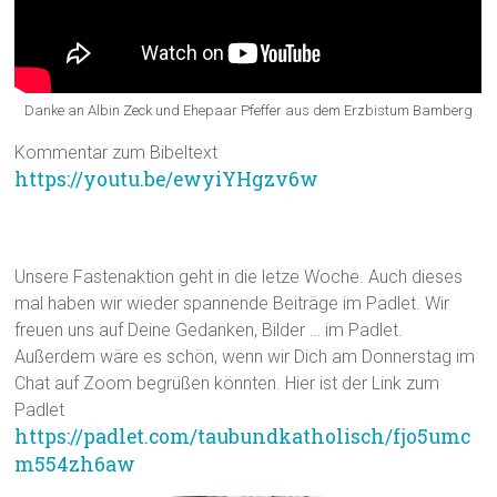
Danke an Albin Zeck und Ehepaar Pfeffer aus dem Erzbistum Bamberg
Kommentar zum Bibeltext
https://youtu.be/ewyiYHgzv6w
Anders leben – gutes Leben für alle
Unsere Fastenaktion geht in die letze Woche. Auch dieses
mal haben wir wieder spannende Beiträge im Padlet. Wir
freuen uns auf Deine Gedanken, Bilder … im Padlet.
Außerdem wäre es schön, wenn wir Dich am Donnerstag im
Chat auf Zoom begrüßen könnten. Hier ist der Link zum
Padlet
https://padlet.com/taubundkatholisch/fjo5umc
m554zh6aw