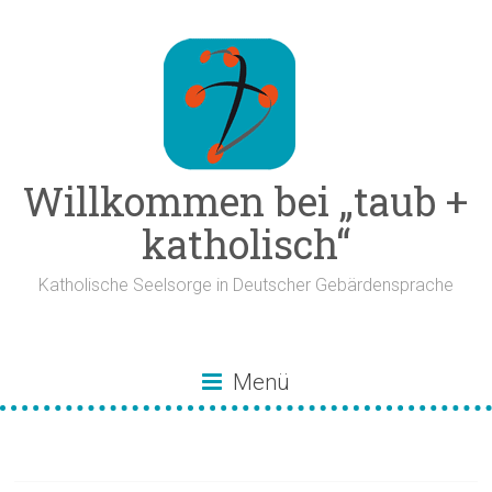
Zum
Inhalt
springen
Willkommen bei „taub +
katholisch“
Katholische Seelsorge in Deutscher Gebärdensprache
Menü
Gut leben