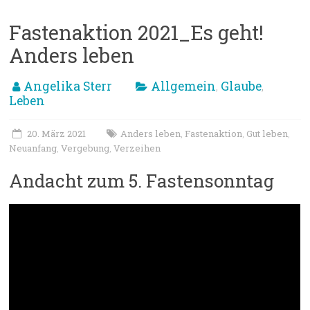
Fastenaktion 2021_Es geht!
Anders leben
Angelika Sterr
Allgemein
Glaube
,
,
Leben
20. März 2021
Anders leben
Fastenaktion
Gut leben
,
,
,
Neuanfang
Vergebung
Verzeihen
,
,
Andacht zum 5. Fastensonntag