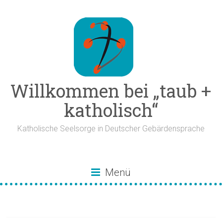
Zum
Inhalt
springen
Willkommen bei „taub +
katholisch“
Katholische Seelsorge in Deutscher Gebärdensprache
Menü
Kardinal Marx