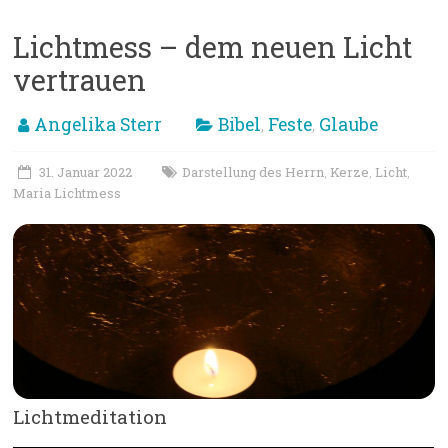
Lichtmess – dem neuen Licht
vertrauen
Angelika Sterr
Bibel
Feste
Glaube
,
,
31. Januar 2022
Darstellung des Herrn
Kerze
Licht
,
,
,
Maria Lichtmess
Lichtmeditation