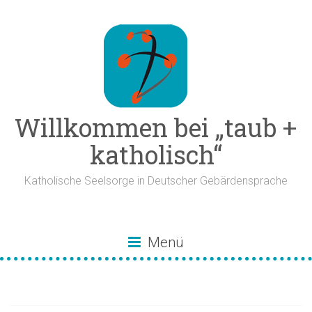
Zum
Inhalt
springen
Willkommen bei „taub +
katholisch“
Katholische Seelsorge in Deutscher Gebärdensprache
Menü
Kerze