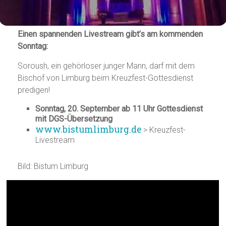
Einen spannenden Livestream gibt’s am kommenden
Sonntag:
Soroush, ein gehörloser junger Mann, darf mit dem
Bischof von Limburg beim Kreuzfest-Gottesdienst
predigen!
Sonntag, 20. September ab 11 Uhr Gottesdienst
mit DGS-Übersetzung
www.bistumlimburg.de
> Kreuzfest-
Livestream
Bild: Bistum Limburg