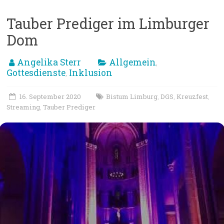
Tauber Prediger im Limburger
Dom
Angelika Sterr
Allgemein
,
Gottesdienste
Inklusion
,
16. September 2020
Bistum Limburg
DGS
Kreuzfest
,
,
,
Streaming
Tauber Prediger
,