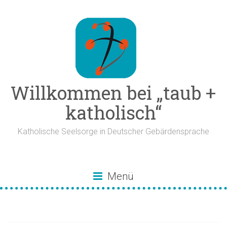
Zum
Inhalt
springen
Willkommen bei „taub +
katholisch“
Katholische Seelsorge in Deutscher Gebärdensprache
Menü
Kreuzfest