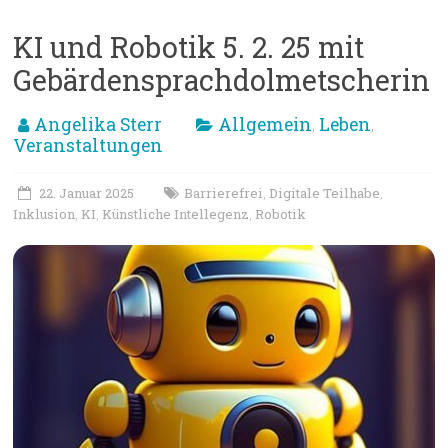
KI und Robotik 5. 2. 25 mit
Gebärdensprachdolmetscherin
Angelika Sterr
Allgemein
Leben
,
,
Veranstaltungen
22. Januar 2025
Barrierefrei
Digitale Teilhabe
,
,
Inklusion
KI
Künstliche Intellegenz
Robotik
,
,
,