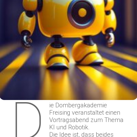
D
ie Dombergakademie
Freising veranstaltet einen
Vortragsabend zum Thema
KI und Robotik.
Die Idee ist, dass beides