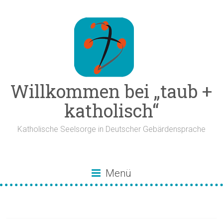
Zum
Inhalt
springen
Willkommen bei „taub +
katholisch“
Katholische Seelsorge in Deutscher Gebärdensprache
Menü
Künstliche Intellegenz