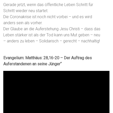
Gerade jetzt, wenn das öffentliche Leben Schritt für
Schritt wieder neu startet.
Die Coronakrise ist noch nicht vorbei – und es wird
anders sein als vorher.
Der Glaube an die Auferstehung Jesu Christi – dass das
Leben stärker ist als der Tod kann uns Mut geben – neu
– anders zu leben – Solidarisch – gerecht – nachhaltig!
Evangelium: Matthäus: 28,16-20 – Der Auftrag des
Auferstandenen an seine Jünger“