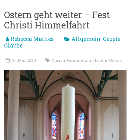
Ostern geht weiter – Fest
Christi Himmelfahrt
Rebecca Mathes
Allgemein
Gebete
,
,
Glaube
21. Mai 2020
Christi Himmelfahrt
Leben
Ostern
,
,