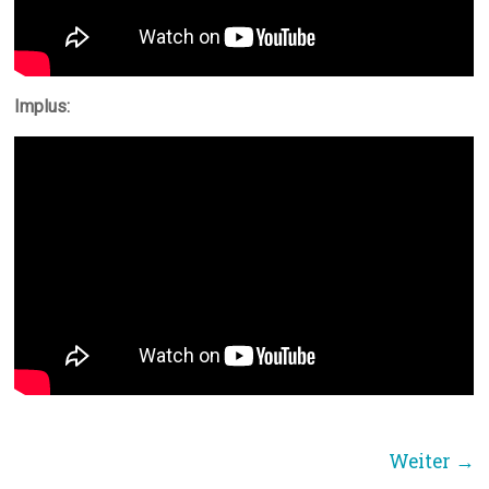
Implus:
Weiter →