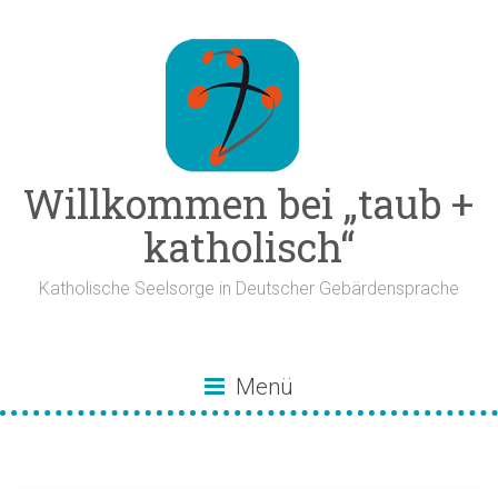
Zum
Inhalt
springen
Willkommen bei „taub +
katholisch“
Katholische Seelsorge in Deutscher Gebärdensprache
Menü
Leben