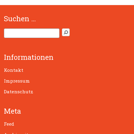
Suchen …
S
u
c
h
Informationen
e
n
Kontakt
Impressum
Datenschutz
Meta
Feed