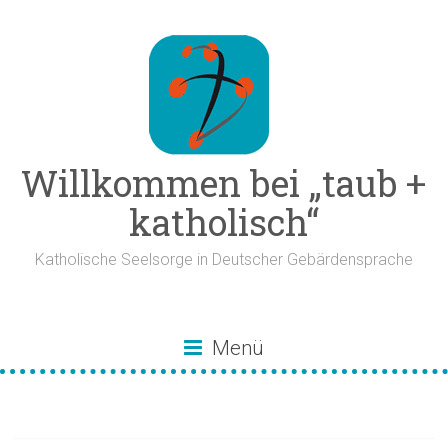
Zum
Inhalt
springen
Willkommen bei „taub +
katholisch“
Katholische Seelsorge in Deutscher Gebärdensprache
Menü
Lebensstil