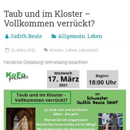
Taub und im Kloster –
Vollkommen verrückt?
Judith Beule
Allgemein
Leben
,
12. März 2021
Kloster
Leben
Lebensstil
,
,
Herzliche Einladung! Anmeldung beachten