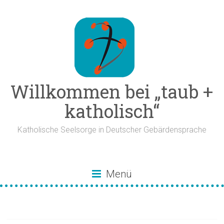
Zum
Inhalt
springen
Willkommen bei „taub +
katholisch“
Katholische Seelsorge in Deutscher Gebärdensprache
Menü
Ordensschwester