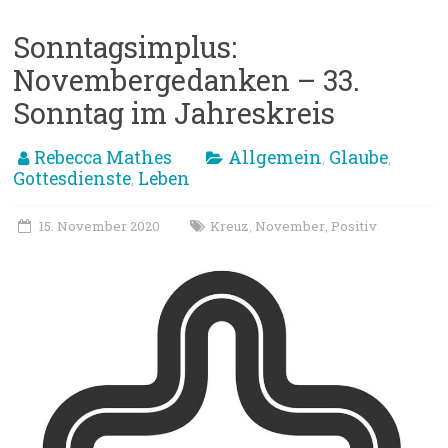
Sonntagsimplus:
Novembergedanken – 33.
Sonntag im Jahreskreis
Rebecca Mathes
Allgemein
Glaube
,
,
Gottesdienste
Leben
,
15. November 2020
Kreuz
November
Positiv
,
,