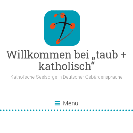
Zum
Inhalt
springen
Willkommen bei „taub +
katholisch“
Katholische Seelsorge in Deutscher Gebärdensprache
Menü
Positiv