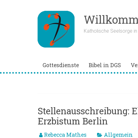
Zum
Inhalt
springen
Willkomme
Katholische Seelsorge i
Gottesdienste
Bibel in DGS
Ve
Stellenausschreib
Stellenausschreibung: E
Erzbistum Berlin
Rebecca Mathes
Allgemein