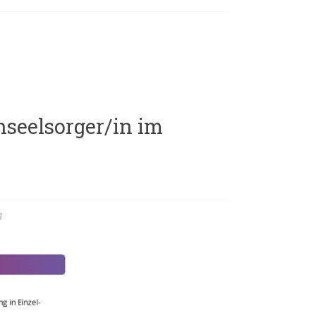
nseelsorger/in im
g