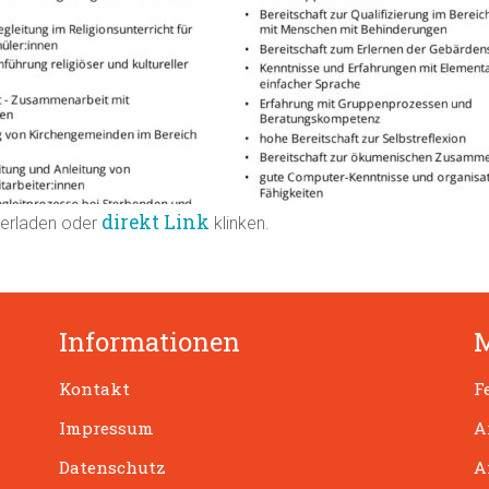
direkt Link
terladen oder
klinken.
Informationen
Kontakt
F
Impressum
A
Datenschutz
A