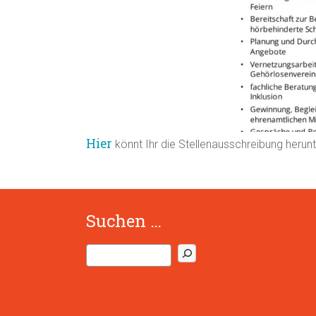
Hier
könnt Ihr die Stellenausschreibung herun
Suchen …
S
u
c
h
e