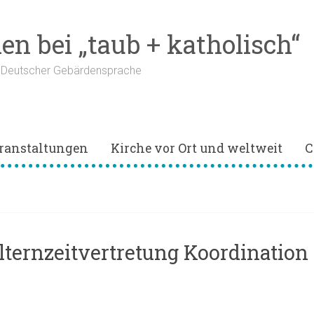
n bei „taub + katholisch“
n Deutscher Gebärdensprache
ranstaltungen
Kirche vor Ort und weltweit
C
ung
lternzeitvertretung Koordination