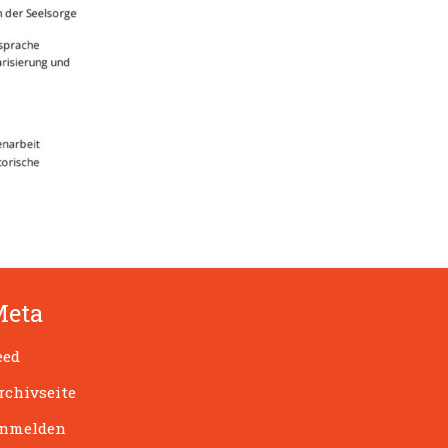
Meta
eed
rchivseite
nmelden