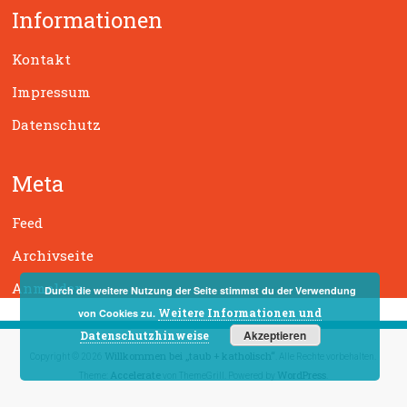
Informationen
e
n
Kontakt
Impressum
Datenschutz
Meta
Feed
Archivseite
Anmelden
Durch die weitere Nutzung der Seite stimmst du der Verwendung
Weitere Informationen und
von Cookies zu.
Akzeptieren
Datenschutzhinweise
Willkommen bei „taub + katholisch“
Copyright © 2026
. Alle Rechte vorbehalten.
Accelerate
WordPress
Theme:
von ThemeGrill. Powered by
.