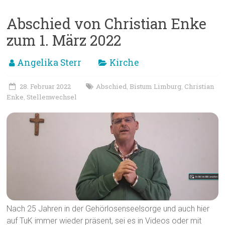
Abschied von Christian Enke
zum 1. März 2022
Angelika Sterr
Kirche
28. Februar 2022
Abschied
Bistum Limburg
Christian
,
,
Enke
Stellenwechsel
,
Nach 25 Jahren in der Gehörlosenseelsorge und auch hier
auf TuK immer wieder präsent, sei es in Videos oder mit