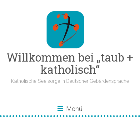
Zum
Inhalt
springen
Willkommen bei „taub +
katholisch“
Katholische Seelsorge in Deutscher Gebärdensprache
Menü
Stellenwechsel