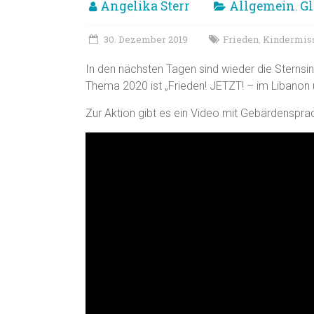
Angelika Sterr
Allgemein
Gl
,
30. Dezember 2019
Frieden
Kindermis
,
In den nächsten Tagen sind wieder die Sternsin
Thema 2020 ist „Frieden! JETZT! – im Libanon 
Zur Aktion gibt es ein Video mit Gebärdensprac