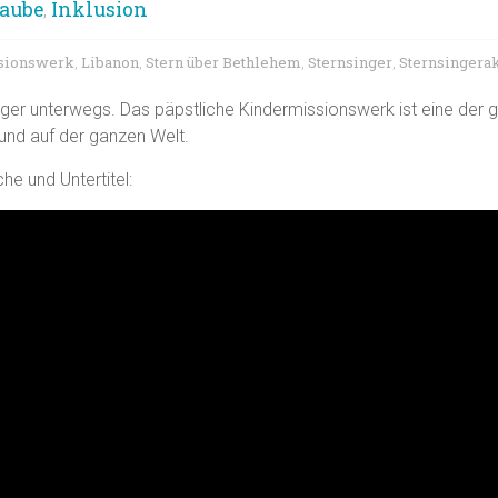
aube
Inklusion
,
sionswerk
Libanon
Stern über Bethlehem
Sternsinger
Sternsingera
,
,
,
,
ger unterwegs. Das päpstliche Kindermissionswerk ist eine der gr
und auf der ganzen Welt.
he und Untertitel: