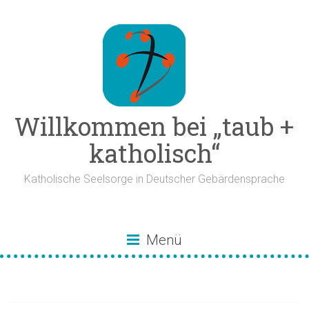
Zum
Inhalt
springen
Willkommen bei „taub +
katholisch“
Katholische Seelsorge in Deutscher Gebärdensprache
Menü
Abendmahl