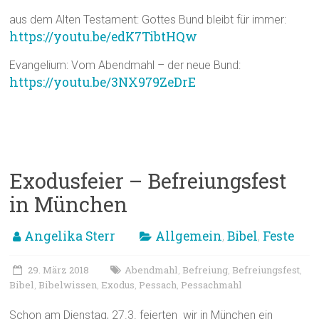
aus dem Alten Testament: Gottes Bund bleibt für immer:
https://youtu.be/edK7TibtHQw
Evangelium: Vom Abendmahl – der neue Bund:
https://youtu.be/3NX979ZeDrE
Exodusfeier – Befreiungsfest
in München
Angelika Sterr
Allgemein
Bibel
Feste
,
,
29. März 2018
Abendmahl
Befreiung
Befreiungsfest
,
,
,
Bibel
Bibelwissen
Exodus
Pessach
Pessachmahl
,
,
,
,
Schon am Dienstag, 27.3. feierten wir in München ein