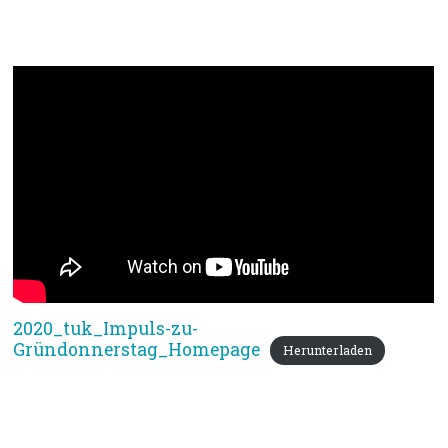
Impuls: Lied – Abendmahl – Brot
und Wein – Segen
2020_tuk_Impuls-zu-
Gründonnerstag_Homepage
Herunterladen
Bibeltext: Johannes 13,1-15 „Die
Fusswaschung“