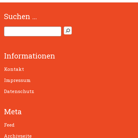
Suchen …
S
u
c
h
Informationen
e
n
Kontakt
Impressum
Datenschutz
Meta
Feed
Archivseite