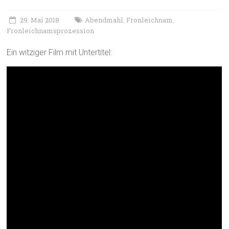
29. Mai 2018
Abendmahl
Fronleichnam
,
,
Fronleichnamsprozession
Ein witziger Film mit Untertitel: