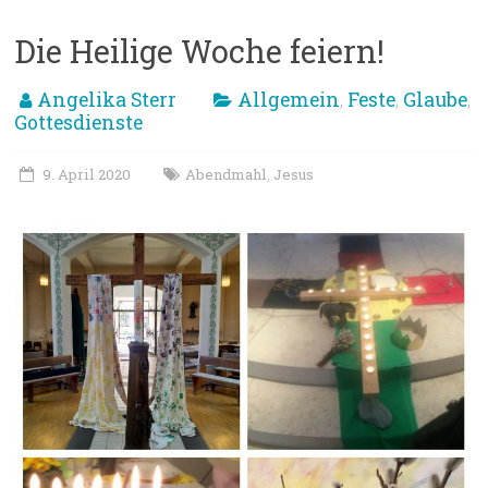
Die Heilige Woche feiern!
Angelika Sterr
Allgemein
Feste
Glaube
,
,
,
Gottesdienste
9. April 2020
Abendmahl
Jesus
,