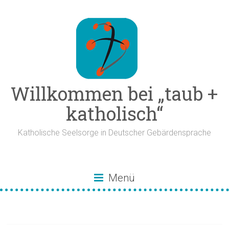
Zum
Inhalt
springen
Willkommen bei „taub +
katholisch“
Katholische Seelsorge in Deutscher Gebärdensprache
Menü
Jesus