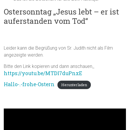
Ostersonntag „Jesus lebt – er ist
auferstanden vom Tod“
Begrüßung:
Leider kann die Begrüßung von Sr. Judith nicht als Film
angezeigte werden.
Bitte den Link kopieren und dann anschauen_
https://youtu.be/MTDI7duPnxE
Hallo-.-frohe-Ostern
Herunterladen
Bibeltext: Joh 20,1-18