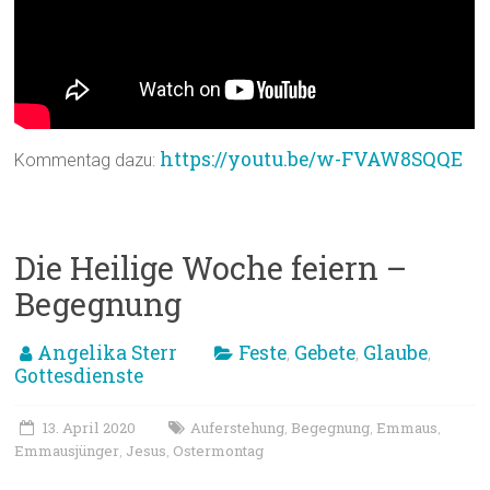
https://youtu.be/w-FVAW8SQQE
Kommentag dazu:
Die Heilige Woche feiern –
Begegnung
Angelika Sterr
Feste
Gebete
Glaube
,
,
,
Gottesdienste
13. April 2020
Auferstehung
Begegnung
Emmaus
,
,
,
Emmausjünger
Jesus
Ostermontag
,
,