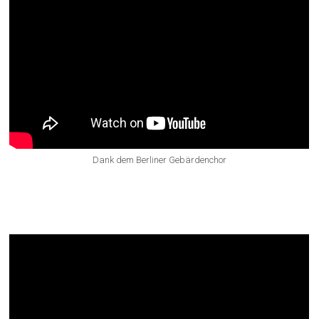
Dank dem Berliner Gebärdenchor
noch mehr Bibel: „Frühstück mit
Jesus“ Joh 21,1-14