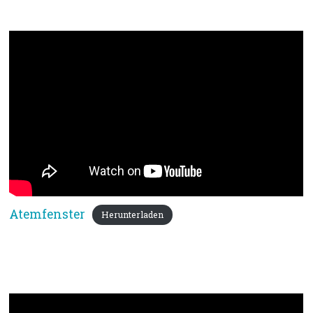
für uns
Atemfenster
Herunterladen
Gebärdenlied: ins Wasser fällt ein
Stein