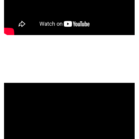
Bibeltext:
Leidensgeschichte Teil 3
Matthäus 27,1-66 – Verurteilung
durch Pilatus und Kreuzigung
,
Grablegung