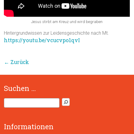
Jesus stirbt am Kreuz und wird begraben
Hintergrundwissen zur Leidensgeschichte nach Mt.
https://youtu.be/vcucvpo1qvI
← Zurück
Suchen …
S
u
c
h
Informationen
e
n