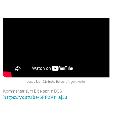
Bibeltext: Apostelgeschichte 2,14.22-
35
Jesus lebt! Die frohe Botschaft geht weiter
Kommentar zum Bibeltext in DGS
https://youtu.be/6FP2Vr_aj38
Atem-Fenster – Gottes Lebensatem