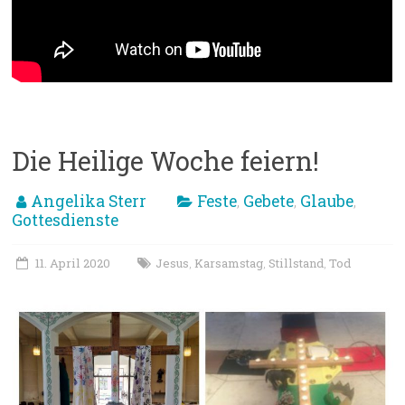
Die Heilige Woche feiern!
Angelika Sterr
Feste
Gebete
Glaube
,
,
,
Gottesdienste
11. April 2020
Jesus
Karsamstag
Stillstand
Tod
,
,
,