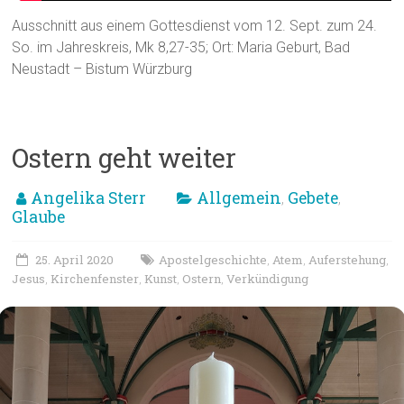
Ausschnitt aus einem Gottesdienst vom 12. Sept. zum 24.
So. im Jahreskreis, Mk 8,27-35; Ort: Maria Geburt, Bad
Neustadt – Bistum Würzburg
Ostern geht weiter
Angelika Sterr
Allgemein
Gebete
,
,
Glaube
25. April 2020
Apostelgeschichte
Atem
Auferstehung
,
,
,
Jesus
Kirchenfenster
Kunst
Ostern
Verkündigung
,
,
,
,