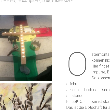
Emmaus
Emmausjünger
Jesus
Ostermontag
,
,
,
,
O
stermontag
können nic
Hier findet
Impulse, B
So können 
erfahren:
Jesus ist durch das Dunk
aufstanden!
Er lebt! Das Leben ist stä
Das ist die Botschaft für al