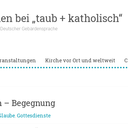
n bei „taub + katholisch“
n Deutscher Gebärdensprache
ranstaltungen
Kirche vor Ort und weltweit
C
rn – Begegnung
Glaube
Gottesdienste
,