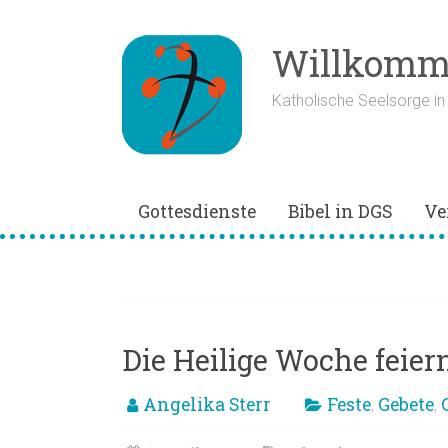
Zum
Inhalt
springen
Willkomme
Katholische Seelsorge i
Gottesdienste
Bibel in DGS
Ve
Emmausjünger
Die Heilige Woche feie
Angelika Sterr
Feste
Gebete
,
,