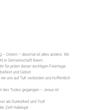
 – Ostern – diesmal ist alles anders. Wir
ht in Gemeinschaft feiern.
 ihr für jeden dieser wichtigen Feiertage
ibeltext und Gebet.
wir uns auf TuK verbinden und hoffentlich
el des Todes gegangen – Jesus ist
rker als Dunkelheit und Tod!
le Zeit! Halleluja!