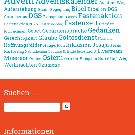
Advent
Adventskalender
Auf dem Weg
Bibel
Bibel in DGS
Auferstehung
Baum
Begegnung
DGS
Fastenaktion
Coronavirus
Evangelium
Fasten
Fastenzeit
Frieden
Fastenaktion 2026
Fastensonntag
Gedanken
Gebärdensprache
Gebet
Fronleichnam
Gottesdienst
Glaube
Gerechtigkeit
Hoffnung
Jesaja
Inklusion
Hoffnungsbilder
Jesus
Hungertuch
Livestream
Karfreitag
Licht
Laudato Si
Katholikentag
letzte Reise
Ostern
Misereor
Sonntag
Weg
Online
Pfingsten
Osterzeit
Weihnachten
Ökumene
Suchen …
S
u
c
h
Informationen
e