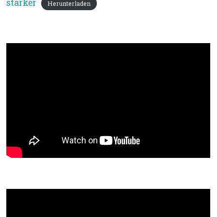
stärker
Herunterladen
Bibeltext: Lk 24,13-35
Segen