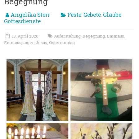
Begegnung
Angelika Sterr
Feste
Gebete
Glaube
,
,
,
Gottesdienste
13. April 2020
Auferstehung
Begegnung
Emmaus
,
,
,
Emmausjünger
Jesus
Ostermontag
,
,