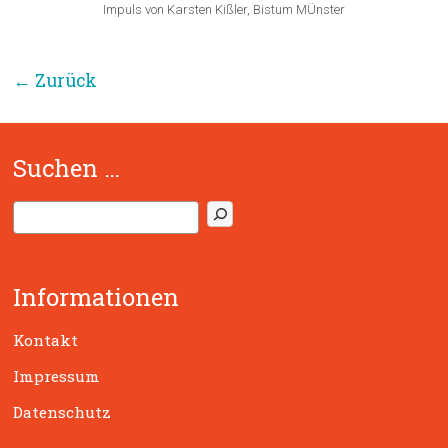
Impuls von Karsten Kißler, Bistum MÜnster
← Zurück
Suchen …
S
u
c
h
Informationen
e
n
Kontakt
Impressum
Datenschutz