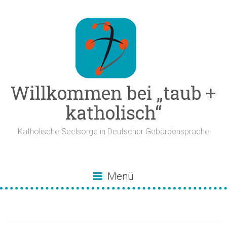
Zum
Inhalt
springen
Willkommen bei „taub +
katholisch“
Katholische Seelsorge in Deutscher Gebärdensprache
Menü
Fastenaktion 2026