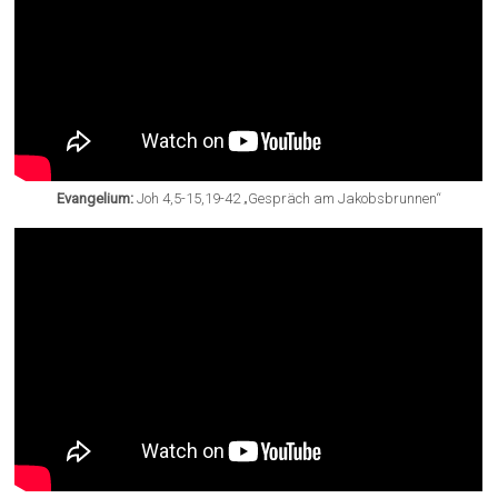
Evangelium:
Joh 4,5-15,19-42 „Gespräch am Jakobsbrunnen“