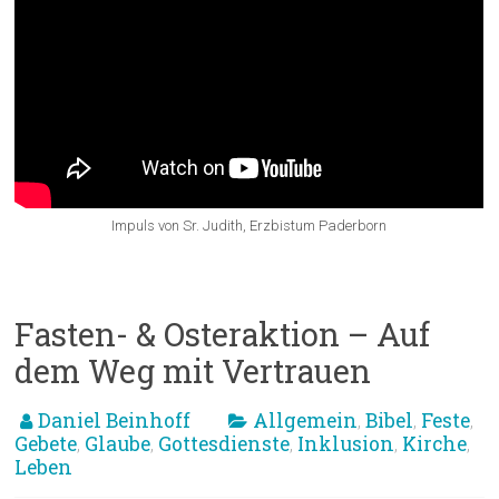
Impuls von Sr. Judith, Erzbistum Paderborn
Fasten- & Osteraktion – Auf
dem Weg mit Vertrauen
Daniel Beinhoff
Allgemein
Bibel
Feste
,
,
,
Gebete
Glaube
Gottesdienste
Inklusion
Kirche
,
,
,
,
,
Leben