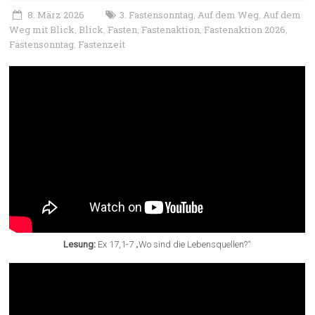
8. März 2026
3. Fastensonntag
Auf dem Weg
Auf dem
,
,
Weg mit Blick
Blick
Fasten
Fastenaktion
Fastenaktion 2026
,
,
,
,
,
Fastensonntag
Fastenzeit
,
Lesung:
Ex 17,1-7 „Wo sind die Lebensquellen?“