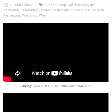
29. März 2026
Auf dem Weg
Auf dem Weg mit
,
Vertrauen
Fasteaktion
Fasten
Fastenaktion
Fastenaktion 2026
,
,
,
,
,
Fastenzeit
Vertrauen
Weg
,
,
Lesung:
Jesaja 50,4-7 „Der Gottesknecht hält aus“