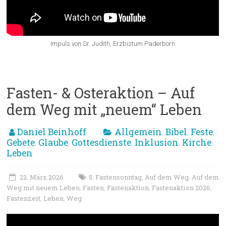
Impuls von Sr. Judith, Erzbistum Paderborn
Fasten- & Osteraktion – Auf
dem Weg mit „neuem“ Leben
Daniel Beinhoff
Allgemein
Bibel
Feste
,
,
,
Gebete
Glaube
Gottesdienste
Inklusion
Kirche
,
,
,
,
,
Leben
22. März 2026
5. Fastensonntag
Auf dem Weg
Auf dem
,
,
Weg mit neuem Leben
Fasten
Fastenaktion
Fastenaktion 2026
,
,
,
,
Fastenzeit
Leben
Weg
,
,