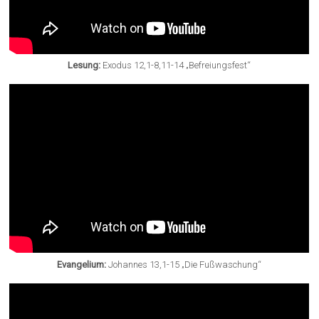
Lesung:
Exodus 12,1-8,11-14 „Befreiungsfest“
Evangelium:
Johannes 13,1-15 „Die Fußwaschung“