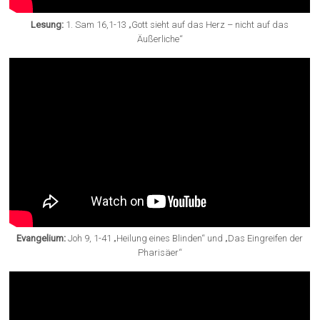
Lesung:
1. Sam 16,1-13 „Gott sieht auf das Herz – nicht auf das
Äußerliche“
Evangelium:
Joh 9, 1-41 „Heilung eines Blinden“ und „Das Eingreifen der
Pharisäer“