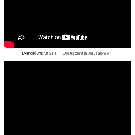
Evangelium:
Mt 21,1-11 „Jesus zieht in Jerusalem ein“