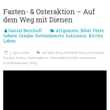
Fasten- & Osteraktion – Auf
dem Weg mit Dienen
Daniel Beinhoff
Allgemein
Bibel
Feste
,
,
,
Gebete
Glaube
Gottesdienste
Inklusion
Kirche
,
,
,
,
,
Leben
2. April 2026
Auf dem Weg
Auf dem Weg mit Dienen
,
,
Dienen
Fasten
Fastenaktion
Fastenaktion 2026
Fastenzeit
,
,
,
,
,
Gründonnerstag
Weg
,