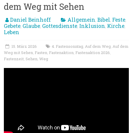
dem Weg mit Sehen
Daniel Beinhoff
Allgemein
Bibel
Feste
,
,
,
Gebete
Glaube
Gottesdienste
Inklusion
Kirche
,
,
,
,
,
Leben
15. März 2026
4. Fastensonntag
Auf dem Weg
Auf dem
,
,
Weg mit Sehen
Fasten
Fastenaktion
Fastenaktion 2026
,
,
,
,
Fastenzeit
Sehen
Weg
,
,