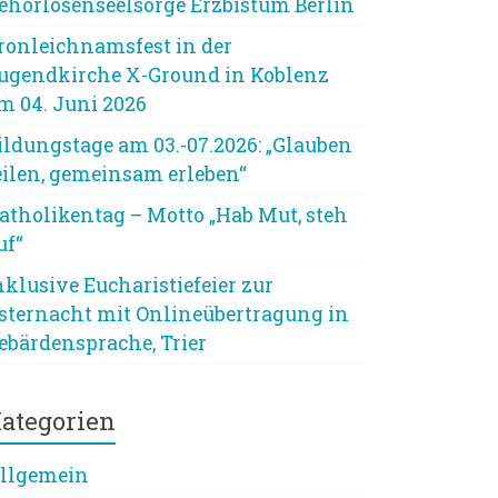
ehörlosenseelsorge Erzbistum Berlin
ronleichnamsfest in der
ugendkirche X-Ground in Koblenz
m 04. Juni 2026
ildungstage am 03.-07.2026: „Glauben
eilen, gemeinsam erleben“
atholikentag – Motto „Hab Mut, steh
uf“
nklusive Eucharistiefeier zur
sternacht mit Onlineübertragung in
ebärdensprache, Trier
ategorien
llgemein