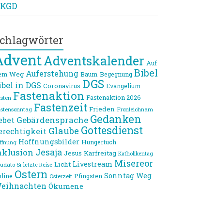
KGD
chlagwörter
Advent
Adventskalender
Auf
Bibel
Auferstehung
em Weg
Baum
Begegnung
DGS
ibel in DGS
Coronavirus
Evangelium
Fastenaktion
Fastenaktion 2026
sten
Fastenzeit
Frieden
stensonntag
Fronleichnam
Gedanken
Gebärdensprache
ebet
Gottesdienst
Glaube
erechtigkeit
Hoffnungsbilder
Hungertuch
ffnung
Jesaja
nklusion
Jesus
Karfreitag
Katholikentag
Misereor
Livestream
Licht
udato Si
letzte Reise
Ostern
Sonntag
Weg
line
Pfingsten
Osterzeit
eihnachten
Ökumene