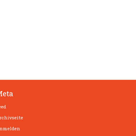
Meta
eed
rchivseite
nmelden