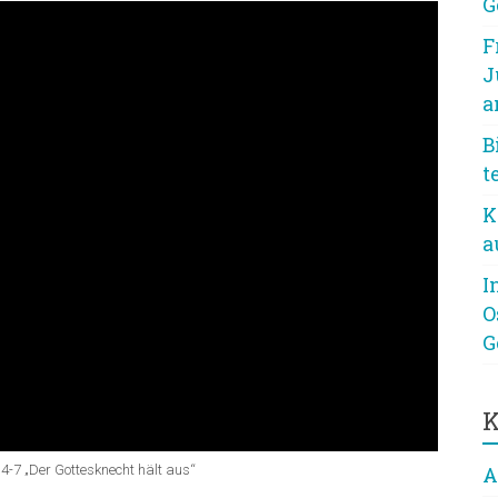
G
F
J
a
B
t
K
a
I
O
G
K
4-7 „Der Gottesknecht hält aus“
A