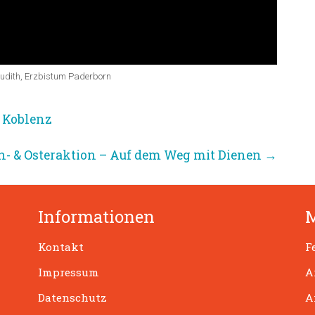
Judith, Erzbistum Paderborn
 Koblenz
n- & Osteraktion – Auf dem Weg mit Dienen
→
Informationen
Kontakt
F
Impressum
A
Datenschutz
A