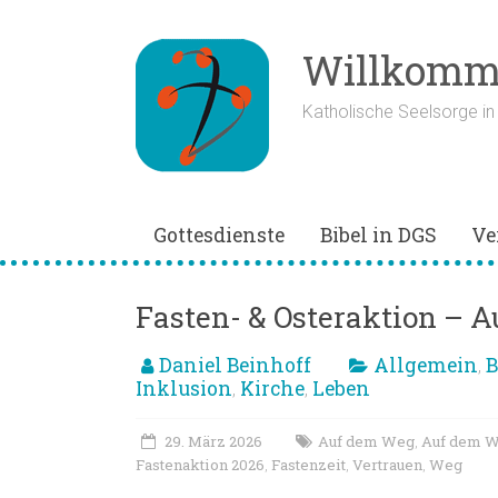
Zum
Inhalt
springen
Willkomme
Katholische Seelsorge i
Gottesdienste
Bibel in DGS
Ve
Fasten- & Osteraktion – 
Daniel Beinhoff
Allgemein
B
,
Inklusion
Kirche
Leben
,
,
29. März 2026
Auf dem Weg
Auf dem W
,
Fastenaktion 2026
Fastenzeit
Vertrauen
Weg
,
,
,