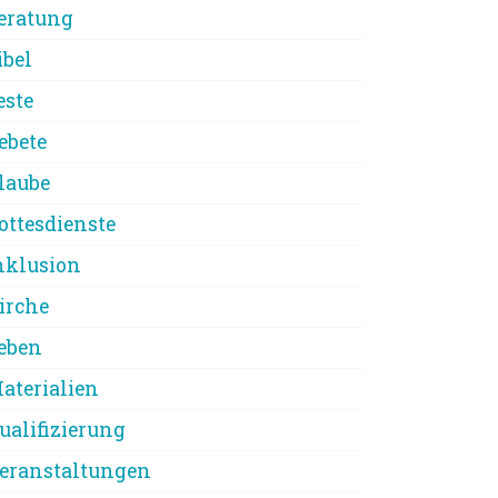
eratung
ibel
este
ebete
laube
ottesdienste
nklusion
irche
eben
aterialien
ualifizierung
eranstaltungen