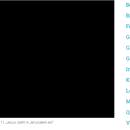
B
B
F
G
G
G
I
K
L
M
Q
V
11 „Jesus zieht in Jerusalem ein“