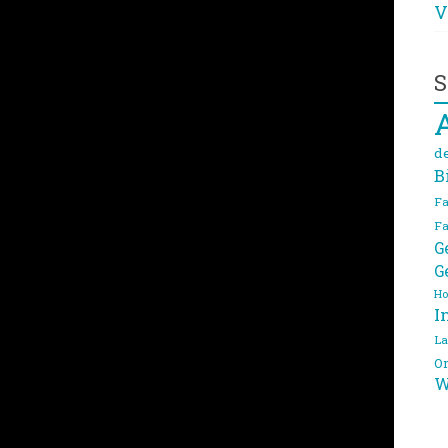
V
S
d
B
Fa
Fa
G
G
Ho
I
La
On
W