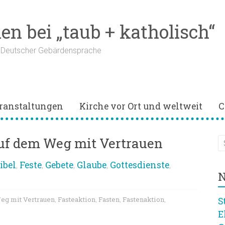
n bei „taub + katholisch“
n Deutscher Gebärdensprache
ranstaltungen
Kirche vor Ort und weltweit
C
Auf dem Weg mit Vertrauen
ibel
Feste
Gebete
Glaube
Gottesdienste
,
,
,
,
,
N
eg mit Vertrauen
Fasteaktion
Fasten
Fastenaktion
S
,
,
,
,
E