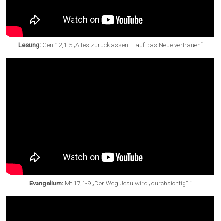
Lesung:
Gen 12,1-5 „Altes zurücklassen – auf das Neue vertrauen“
Evangelium:
Mt 17,1-9 „Der Weg Jesu wird „durchsichtig“.“