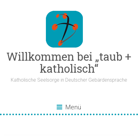
Zum
Inhalt
springen
Willkommen bei „taub +
katholisch“
Katholische Seelsorge in Deutscher Gebärdensprache
Menü
Fastenaktion 2026