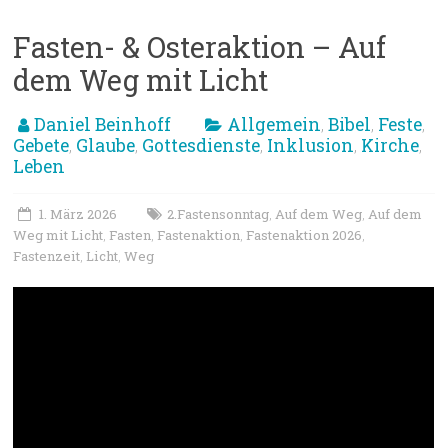
Fasten- & Osteraktion – Auf
dem Weg mit Licht
Daniel Beinhoff
Allgemein
Bibel
Feste
,
,
,
Gebete
Glaube
Gottesdienste
Inklusion
Kirche
,
,
,
,
,
Leben
1. März 2026
2.Fastensonntag
Auf dem Weg
Auf dem
,
,
Weg mit Licht
Fasten
Fastenaktion
Fastenaktion 2026
,
,
,
,
Fastenzeit
Licht
Weg
,
,