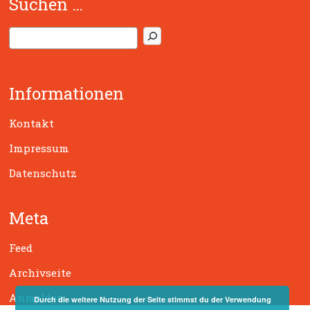
Suchen …
S
u
c
h
Informationen
e
n
Kontakt
Impressum
Datenschutz
Meta
Feed
Archivseite
Anmelden
Durch die weitere Nutzung der Seite stimmst du der Verwendung