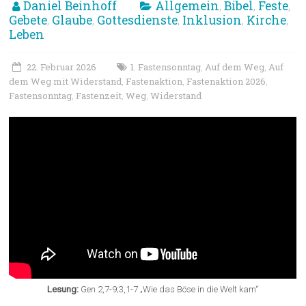
Daniel Beinhoff
Allgemein
Bibel
Feste
,
,
,
Gebete
Glaube
Gottesdienste
Inklusion
Kirche
,
,
,
,
,
Leben
22. Februar 2026
1. Fastensonntag
Auf dem Weg
Auf
,
,
dem Weg mit Widerstand
Fastenaktion
Fastenaktion 2026
,
,
,
Fastensonntag
Fastenzeit
Weg
Widerstand
,
,
,
Lesung:
Gen 2,7-9;3,1-7 „Wie das Böse in die Welt kam“