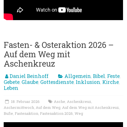
Fasten- & Osteraktion 2026 –
Auf dem Weg mit
Aschenkreuz
Daniel Beinhoff
Allgemein
Bibel
Feste
,
,
,
Gebete
Glaube
Gottesdienste
Inklusion
Kirche
,
,
,
,
,
Leben
18. Februar 2026
Asche
Aschenkreuz
,
,
Aschermittwoch
Auf dem Weg
Auf dem Weg mit Aschenkreuz
,
,
,
Buße
Fastenaktion
Fastenaktion 2026
Weg
,
,
,