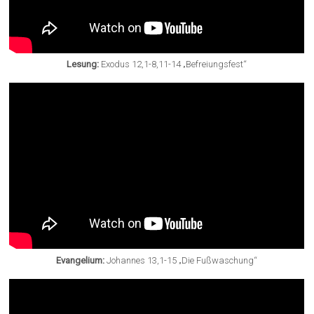
Lesung:
Exodus 12,1-8,11-14 „Befreiungsfest“
Evangelium:
Johannes 13,1-15 „Die Fußwaschung“