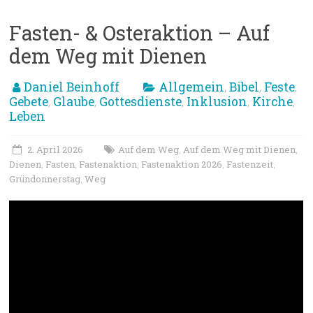
Fasten- & Osteraktion – Auf
dem Weg mit Dienen
Daniel Beinhoff
Allgemein
Bibel
Feste
,
,
,
Gebete
Glaube
Gottesdienste
Inklusion
Kirche
,
,
,
,
,
Leben
2. April 2026
Auf dem Weg
Auf dem Weg mit Dienen
,
,
Dienen
Fasten
Fastenaktion
Fastenaktion 2026
Fastenzeit
,
,
,
,
,
Gründonnerstag
Weg
,