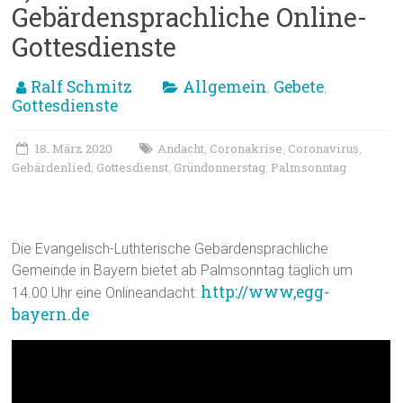
Gebärdensprachliche Online-
Gottesdienste
Ralf Schmitz
Allgemein
Gebete
,
,
Gottesdienste
18. März 2020
Andacht
Coronakrise
Coronavirus
,
,
,
Gebärdenlied
Gottesdienst
Gründonnerstag
Palmsonntag
,
,
,
Andacht zu Osterzeit
Die Evangelisch-Luthterische Gebärdensprachliche
Gemeinde in Bayern bietet ab Palmsonntag täglich um
http://www,egg-
14.00 Uhr eine Onlineandacht:
bayern.de