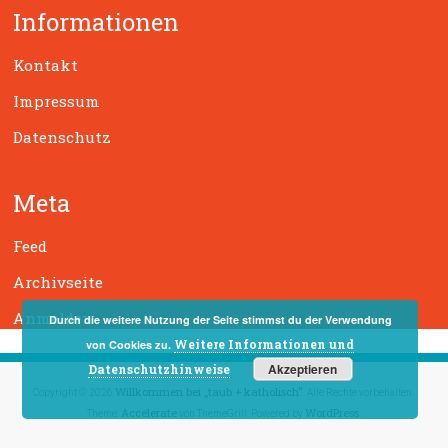
Informationen
e
n
Kontakt
Impressum
Datenschutz
Meta
Feed
Archivseite
Anmelden
Durch die weitere Nutzung der Seite stimmst du der Verwendung
Weitere Informationen und
von Cookies zu.
Akzeptieren
Datenschutzhinweise
Willkommen bei „taub + katholisch“
Copyright © 2026
. Alle Rechte vorbehalten.
Accelerate
WordPress
Theme:
von ThemeGrill. Powered by
.