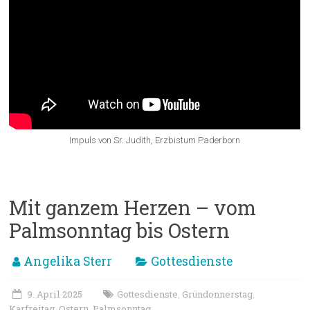
Impuls von Sr. Judith, Erzbistum Paderborn
Mit ganzem Herzen – vom
Palmsonntag bis Ostern
Angelika Sterr
Gottesdienste
9. April 2025
Gottesdienste
Gründonnerstag
,
,
Karfreitag
Ostern
Palmsonntag
,
,