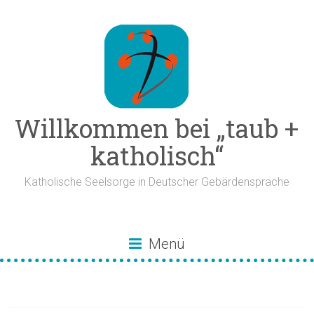
Zum
Inhalt
springen
Willkommen bei „taub +
katholisch“
Katholische Seelsorge in Deutscher Gebärdensprache
Menü
Gründonnerstag