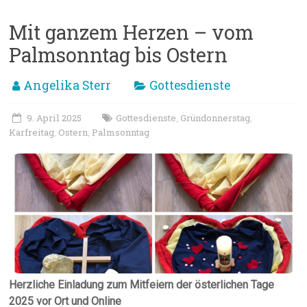
Mit ganzem Herzen – vom
Palmsonntag bis Ostern
Angelika Sterr
Gottesdienste
9. April 2025
Gottesdienste
Gründonnerstag
,
,
Karfreitag
Ostern
Palmsonntag
,
,
Herzliche Einladung zum Mitfeiern der österlichen Tage
2025 vor Ort und Online