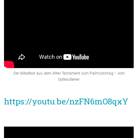
Der Bibeltext aus dem Alten Testament zum Palmsonntag – vom
Gottesdiener
Bibeltext: Mt. 21,1-11:
https://youtu.be/nzFN6mO8qxY
Segen