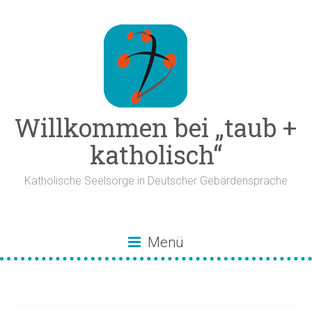
Zum
Inhalt
springen
Willkommen bei „taub +
katholisch“
Katholische Seelsorge in Deutscher Gebärdensprache
Menü
Palmsonntag