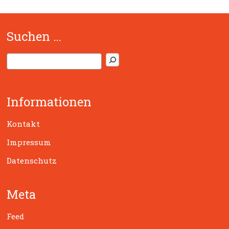
Suchen …
S
u
c
h
Informationen
e
n
Kontakt
Impressum
Datenschutz
Meta
Feed