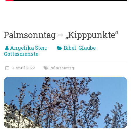
Palmsonntag – „Kipppunkte“
Angelika Sterr
Bibel
Glaube
,
,
Gottesdienste
9. April 2022
Palmsonntag