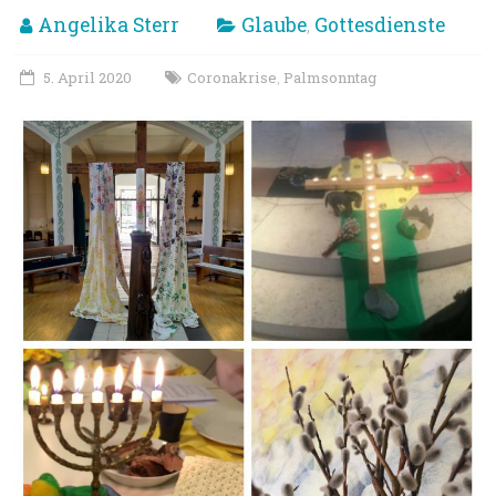
Angelika Sterr
Glaube
Gottesdienste
,
5. April 2020
Coronakrise
Palmsonntag
,