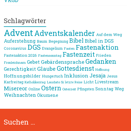
VKGD
Schlagwörter
Advent
Adventskalender
Auf dem Weg
Bibel
Bibel in DGS
Auferstehung
Baum
Begegnung
DGS
Fastenaktion
Coronavirus
Evangelium
Fasten
Fastenzeit
Frieden
Fastenaktion 2026
Fastensonntag
Gedanken
Gebärdensprache
Gebet
Fronleichnam
Gottesdienst
Glaube
Gerechtigkeit
Hoffnung
Jesaja
Inklusion
Hoffnungsbilder
Jesus
Hungertuch
Livestream
Karfreitag
Licht
Laudato Si
Katholikentag
letzte Reise
Ostern
Misereor
Sonntag
Weg
Online
Pfingsten
Osterzeit
Weihnachten
Ökumene
Suchen …