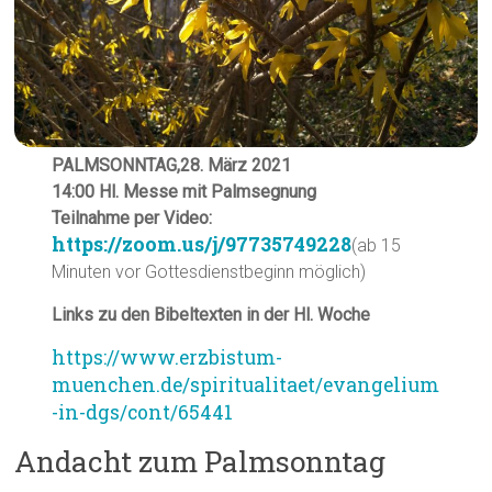
PALMSONNTAG,28. März 2021
14:00 Hl. Messe mit Palmsegnung
Teilnahme per Video:
https://zoom.us/j/97735749228
(ab 15
Minuten vor Gottesdienstbeginn möglich)
Links zu den Bibeltexten in der Hl. Woche
https://www.erzbistum-
muenchen.de/spiritualitaet/evangelium
-in-dgs/cont/65441
Andacht zum Palmsonntag