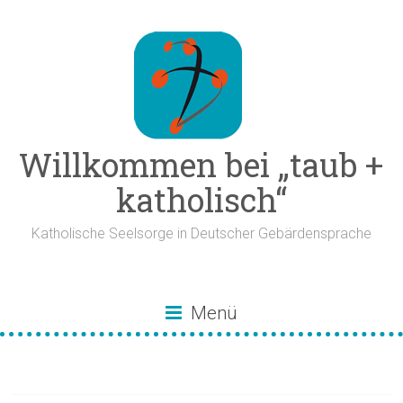
Zum
Inhalt
springen
Willkommen bei „taub +
katholisch“
Katholische Seelsorge in Deutscher Gebärdensprache
Menü
Gottesdienste