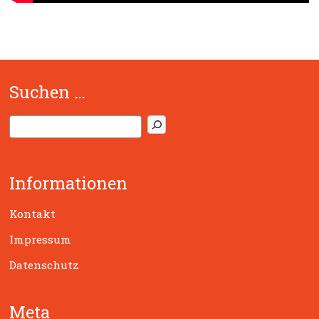
Suchen …
S
u
c
h
Informationen
e
n
Kontakt
Impressum
Datenschutz
Meta