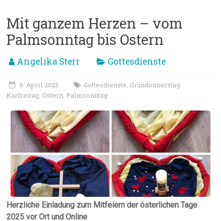
Mit ganzem Herzen – vom
Palmsonntag bis Ostern
Angelika Sterr
Gottesdienste
9. April 2025
Gottesdienste
Gründonnerstag
,
,
Karfreitag
Ostern
Palmsonntag
,
,
Herzliche Einladung zum Mitfeiern der österlichen Tage
2025 vor Ort und Online