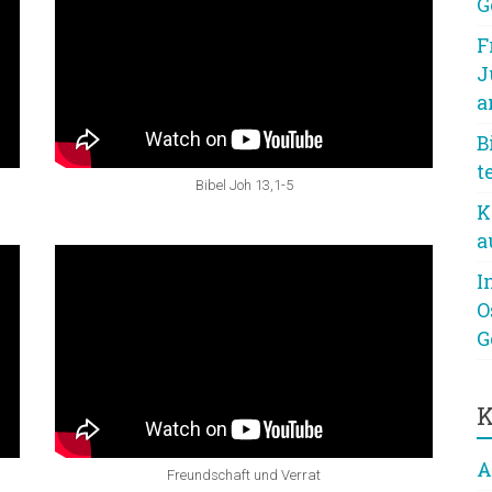
G
F
J
a
B
t
Bibel Joh 13,1-5
K
a
I
O
G
K
A
Freundschaft und Verrat