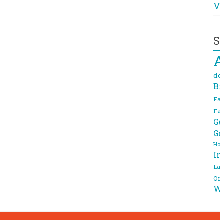
V
S
d
B
Fa
Fa
G
G
Ho
I
La
On
W