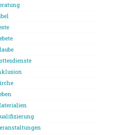
eratung
ibel
este
ebete
laube
ottesdienste
nklusion
irche
eben
aterialien
ualifizierung
eranstaltungen