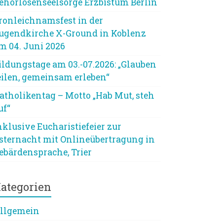
ehörlosenseelsorge Erzbistum Berlin
ronleichnamsfest in der
ugendkirche X-Ground in Koblenz
m 04. Juni 2026
ildungstage am 03.-07.2026: „Glauben
eilen, gemeinsam erleben“
atholikentag – Motto „Hab Mut, steh
uf“
nklusive Eucharistiefeier zur
sternacht mit Onlineübertragung in
ebärdensprache, Trier
ategorien
llgemein