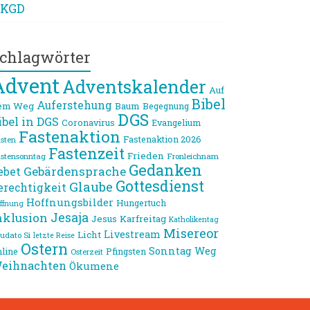
KGD
chlagwörter
Advent
Adventskalender
Auf
Bibel
Auferstehung
em Weg
Baum
Begegnung
DGS
ibel in DGS
Coronavirus
Evangelium
Fastenaktion
Fastenaktion 2026
sten
Fastenzeit
Frieden
stensonntag
Fronleichnam
Gedanken
Gebärdensprache
ebet
Gottesdienst
Glaube
erechtigkeit
Hoffnungsbilder
Hungertuch
ffnung
Jesaja
nklusion
Jesus
Karfreitag
Katholikentag
Misereor
Livestream
Licht
udato Si
letzte Reise
Ostern
Sonntag
Weg
line
Pfingsten
Osterzeit
eihnachten
Ökumene