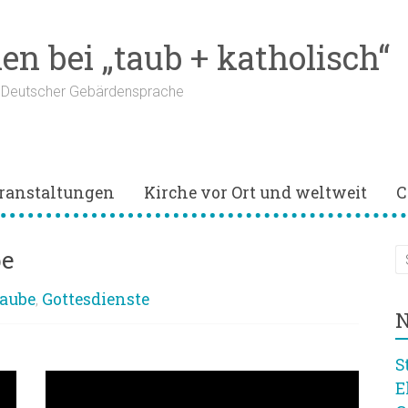
n bei „taub + katholisch“
n Deutscher Gebärdensprache
ranstaltungen
Kirche vor Ort und weltweit
C
be
aube
Gottesdienste
,
N
S
E