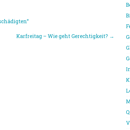
B
B
schädigten“
F
Karfreitag – Wie geht Gerechtigkeit?
→
G
G
G
I
K
L
M
Q
V