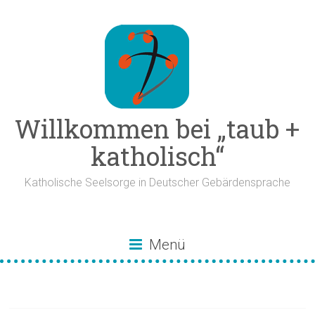
Zum
Inhalt
springen
Willkommen bei „taub +
katholisch“
Katholische Seelsorge in Deutscher Gebärdensprache
Menü
Gründonnerstag