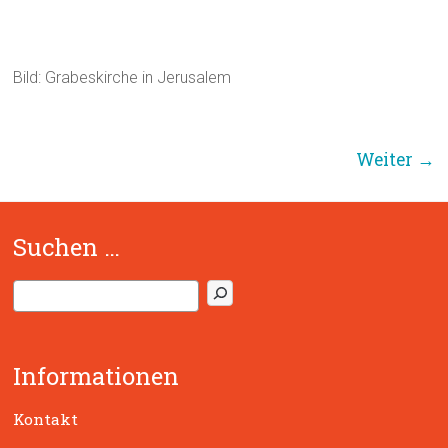
Bild: Grabeskirche in Jerusalem
Weiter →
Suchen …
S
u
c
h
Informationen
e
n
Kontakt