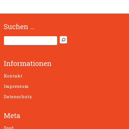
Suchen …
S
u
c
h
Informationen
e
n
Kontakt
Impressum
Datenschutz
Meta
Feed