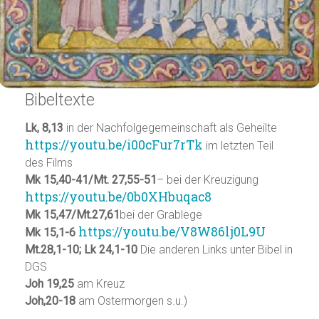
Bibeltexte
Lk, 8,13
in der Nachfolgegemeinschaft als Geheilte
https://youtu.be/i00cFur7rTk
im letzten Teil
des Films
Mk 15,40-41/Mt. 27,55-51
– bei der Kreuzigung
https://youtu.be/0b0XHbuqac8
Mk 15,47/Mt.27,61
bei der Grablege
https://youtu.be/V8W86lj0L9U
Mk 15,1-6
Mt.28,1-10; Lk 24,1-10
Die anderen Links unter Bibel in
DGS
Joh 19,25
am Kreuz
Joh,20-18
am Ostermorgen s.u.)