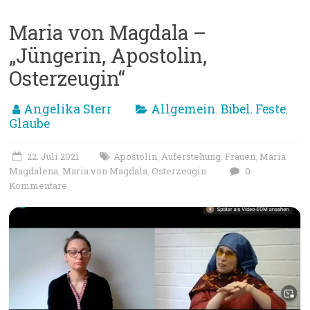
Maria von Magdala –
„Jüngerin, Apostolin,
Osterzeugin“
Angelika Sterr
Allgemein
Bibel
Feste
,
,
,
Glaube
22. Juli 2021
Apostolin
Auferstehung
Frauen
Maria
,
,
,
Magdalena
Maria von Magdala
Osterzeugin
0
,
,
Kommentare