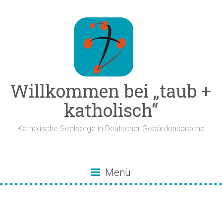
Zum
Inhalt
springen
Willkommen bei „taub +
katholisch“
Katholische Seelsorge in Deutscher Gebärdensprache
Menü
Apostolin