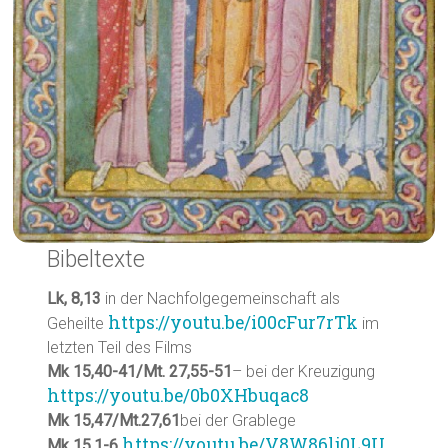
Bibeltexte
Lk, 8,13
in der Nachfolgegemeinschaft als
https://youtu.be/i00cFur7rTk
Geheilte
im
letzten Teil des Films
Mk 15,40-41/Mt. 27,55-51
– bei der Kreuzigung
https://youtu.be/0b0XHbuqac8
Mk 15,47/Mt.27,61
bei der Grablege
https://youtu.be/V8W86lj0L9U
Mk 15,1-6