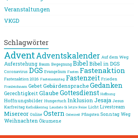
Veranstaltungen
VKGD
Schlagwörter
Advent
Adventskalender
Auf dem Weg
Bibel
Bibel in DGS
Auferstehung
Baum
Begegnung
DGS
Fastenaktion
Coronavirus
Evangelium
Fasten
Fastenzeit
Frieden
Fastenaktion 2026
Fastensonntag
Gedanken
Gebärdensprache
Gebet
Fronleichnam
Gottesdienst
Glaube
Gerechtigkeit
Hoffnung
Jesaja
Inklusion
Hoffnungsbilder
Jesus
Hungertuch
Livestream
Karfreitag
Licht
Laudato Si
Katholikentag
letzte Reise
Ostern
Misereor
Sonntag
Weg
Online
Pfingsten
Osterzeit
Weihnachten
Ökumene