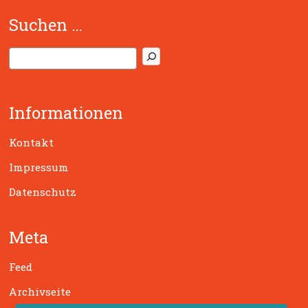
Suchen …
S
u
c
h
Informationen
e
n
Kontakt
Impressum
Datenschutz
Meta
Feed
Archivseite