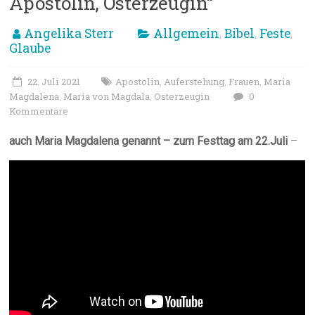
Apostolin, Osterzeugin“
Angelika Sterr
Allgemein
Bibel
Feste
,
,
,
Glaube
22. Juli 2021
Apostolin
Auferstehung
Frauen
Maria
,
,
,
Magdalena
Maria von Magdala
Osterzeugin
0
,
,
Kommentare
auch Maria Magdalena genannt – zum Festtag am 22.Juli
–