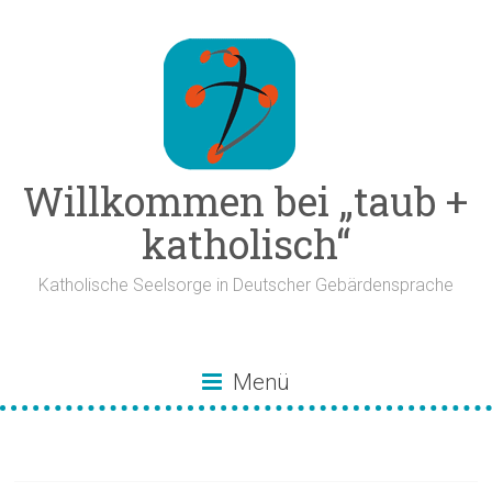
Zum
Inhalt
springen
Willkommen bei „taub +
katholisch“
Katholische Seelsorge in Deutscher Gebärdensprache
Menü
Deaf Village Ireland