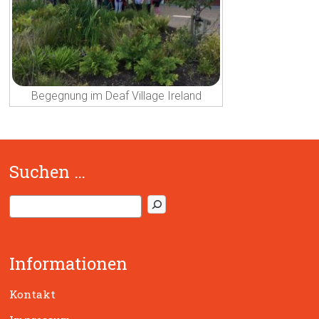
Begegnung im Deaf Village Ireland
Suchen …
S
u
c
h
Informationen
e
n
Kontakt