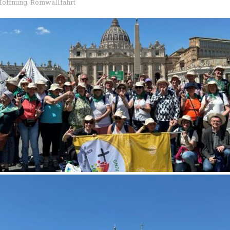
Hoffnung
Romwallfahrt
,