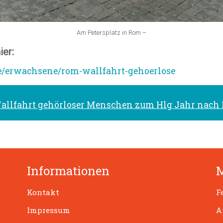
Am Petersplatz in Rom –
ier:
/erwachsene/rom-wallfahrt-gehoerlose
allfahrt gehörloser Menschen zum Hlg Jahr nach
Informationen
Kontakt
F
Impressum
A