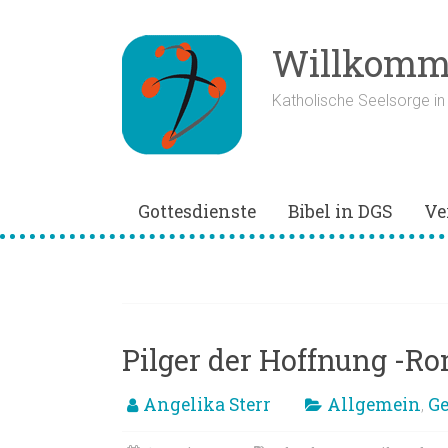
Zum
Inhalt
springen
Willkomme
Katholische Seelsorge i
Gottesdienste
Bibel in DGS
Ve
Hl. Jahr
Pilger der Hoffnung -R
Angelika Sterr
Allgemein
Ge
,