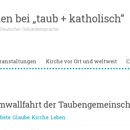
n bei „taub + katholisch“
n Deutscher Gebärdensprache
ranstaltungen
Kirche vor Ort und weltweit
C
omwallfahrt der Taubengemeinsch
bete
Glaube
Kirche
Leben
,
,
,