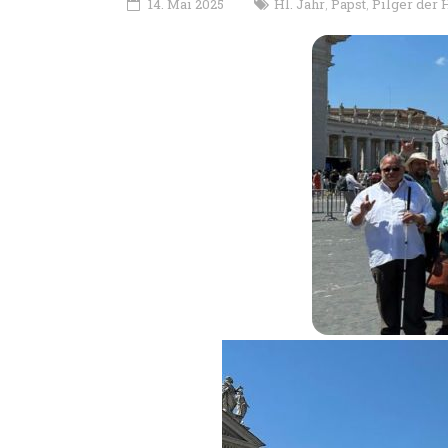
14. Mai 2025
Hl. Jahr
Papst
Pilger der 
,
,