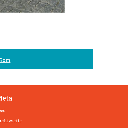
 Rom
Meta
eed
rchivseite