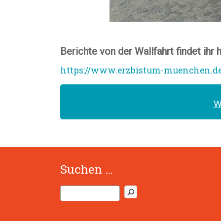
Berichte von der Wallfahrt findet ihr h
https://www.erzbistum-muenchen.de
W
Suchen …
S
u
c
h