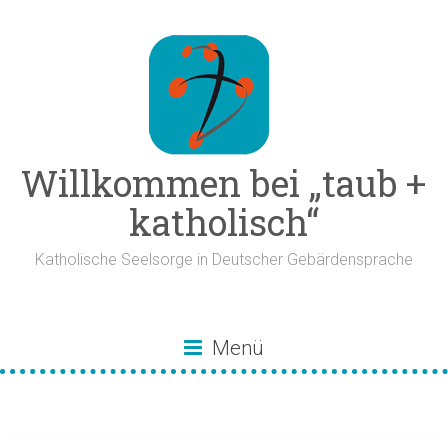
Zum
Inhalt
springen
Willkommen bei „taub +
katholisch“
Katholische Seelsorge in Deutscher Gebärdensprache
Menü
Hospizbegleitung