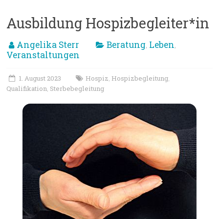
Ausbildung Hospizbegleiter*in
Angelika Sterr
Beratung
Leben
,
,
Veranstaltungen
1. August 2023
Hospiz
Hospizbegleitung
,
,
Qualifikation
Sterbebegleitung
,