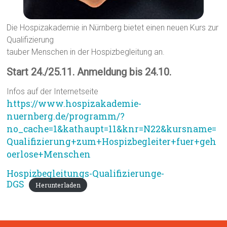
Die Hospizakademie in Nürnberg bietet einen neuen Kurs zur
Qualifizierung
tauber Menschen in der Hospizbegleitung an.
Start 24./25.11. Anmeldung bis 24.10.
Infos auf der Internetseite
https://www.hospizakademie-
nuernberg.de/programm/?
no_cache=1&kathaupt=11&knr=N22&kursname=
Qualifizierung+zum+Hospizbegleiter+fuer+geh
oerlose+Menschen
Hospizbegleitungs-Qualifizierunge-
DGS
Herunterladen