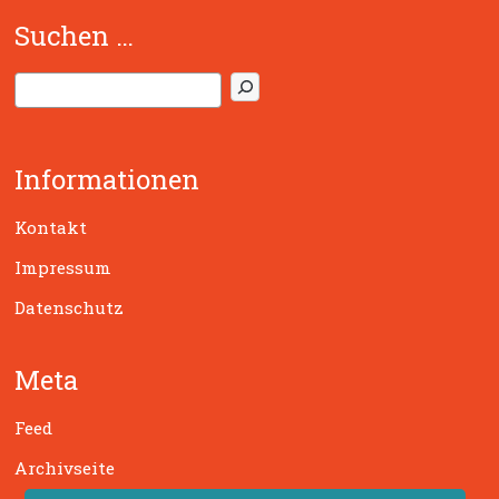
Suchen …
S
u
c
h
Informationen
e
n
Kontakt
Impressum
Datenschutz
Meta
Feed
Archivseite