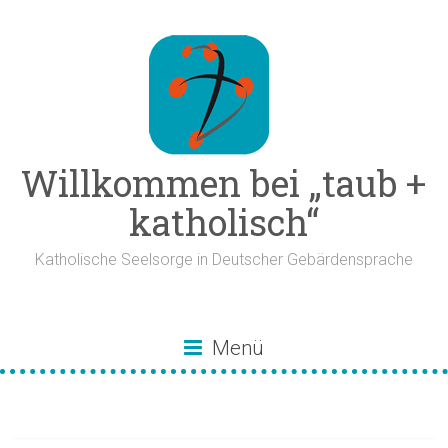
Zum
Inhalt
springen
Willkommen bei „taub +
katholisch“
Katholische Seelsorge in Deutscher Gebärdensprache
Menü
Mai