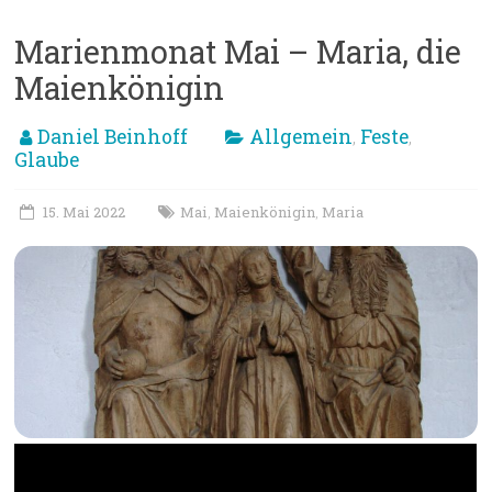
Marienmonat Mai – Maria, die
Maienkönigin
Daniel Beinhoff
Allgemein
Feste
,
,
Glaube
15. Mai 2022
Mai
Maienkönigin
Maria
,
,