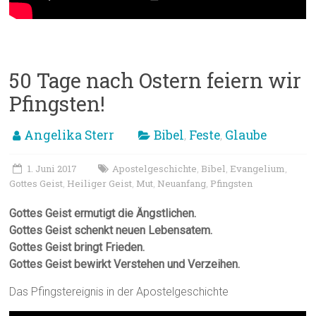
50 Tage nach Ostern feiern wir
Pfingsten!
Angelika Sterr
Bibel
Feste
Glaube
,
,
1. Juni 2017
Apostelgeschichte
Bibel
Evangelium
,
,
,
Gottes Geist
Heiliger Geist
Mut
Neuanfang
Pfingsten
,
,
,
,
Gottes Geist ermutigt die Ängstlichen.
Gottes Geist schenkt neuen Lebensatem.
Gottes Geist bringt Frieden.
Gottes Geist bewirkt Verstehen und Verzeihen.
Das Pfingstereignis in der Apostelgeschichte