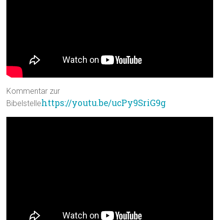
Kommentar zur
https://youtu.be/ucPy9SriG9g
Bibelstelle