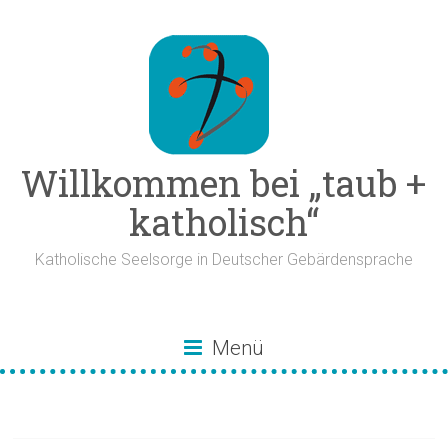
Zum
Inhalt
springen
Willkommen bei „taub +
katholisch“
Katholische Seelsorge in Deutscher Gebärdensprache
Menü
Mut