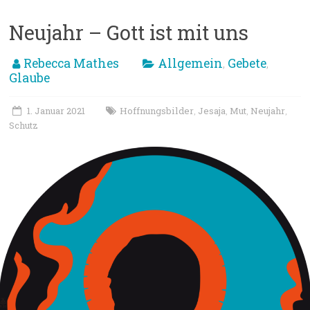
Neujahr – Gott ist mit uns
Rebecca Mathes
Allgemein
Gebete
,
,
Glaube
1. Januar 2021
Hoffnungsbilder
Jesaja
Mut
Neujahr
,
,
,
,
Schutz