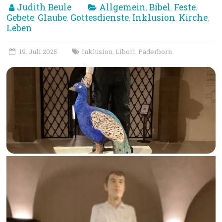
Judith Beule
Allgemein
Bibel
Feste
,
,
,
Gebete
Glaube
Gottesdienste
Inklusion
Kirche
,
,
,
,
,
Leben
19. Juli 2025
Inklusion
Libori
Paderborn
,
,