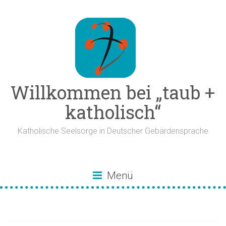
Zum
Inhalt
springen
Willkommen bei „taub +
katholisch“
Katholische Seelsorge in Deutscher Gebärdensprache
Menü
Paderborn