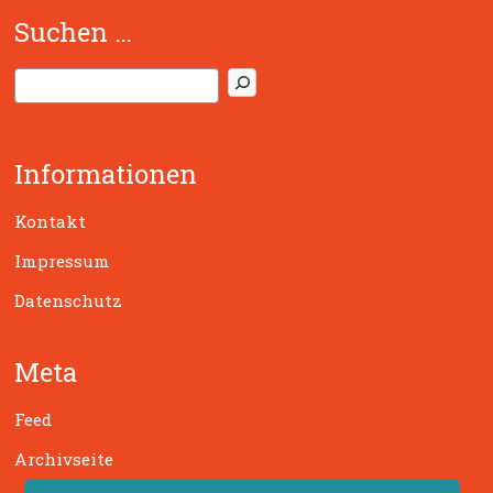
Suchen …
S
u
c
h
Informationen
e
n
Kontakt
Impressum
Datenschutz
Meta
Feed
Archivseite