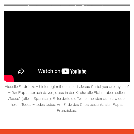
Die Gruppe aus dem Erzbistum
Paderborg
Gemeinsam mit anderen tauben Teilnehmenden
Visuelle Eindrücke – hinterlegt mit dem Lied „Jesus Christ you are my Life“
– Der Papst sprach davon, dass in der Kirche alle Platz haben sollen.
„Todos“ (alle in Spanisch). Er forderte die Teilnehmenden auf zu wieder
holen „Todos – todos todos. Am Ende des Clips bedankt sich Papst
Franziskus.