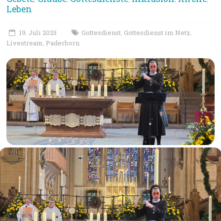
Leben
19. Juli 2025
Gottesdienst
Gottesdienst im Netz
,
,
Livestream
Paderborn
,