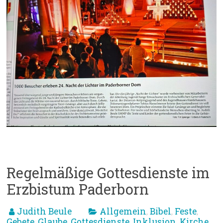
Regelmäßige Gottesdienste im
Erzbistum Paderborn
Judith Beule
Allgemein
Bibel
Feste
,
,
,
Gebete
Glaube
Gottesdienste
Inklusion
Kirche
,
,
,
,
,