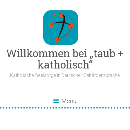
Zum
Inhalt
springen
Willkommen bei „taub +
katholisch“
Katholische Seelsorge in Deutscher Gebärdensprache
Menü
Risiko