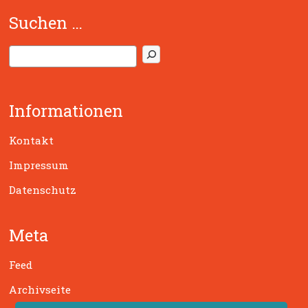
Suchen …
S
u
c
h
Informationen
e
n
Kontakt
Impressum
Datenschutz
Meta
Feed
Archivseite