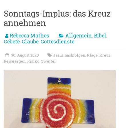
Sonntags-Implus: das Kreuz
annehmen
Rebecca Mathes
Allgemein
Bibel
,
,
Gebete
Glaube
Gottesdienste
,
,
30. August 2020
Jesus nachfolgen
Klage
Kreuz
,
,
,
Reisesegen
Risiko
Zweifel
,
,