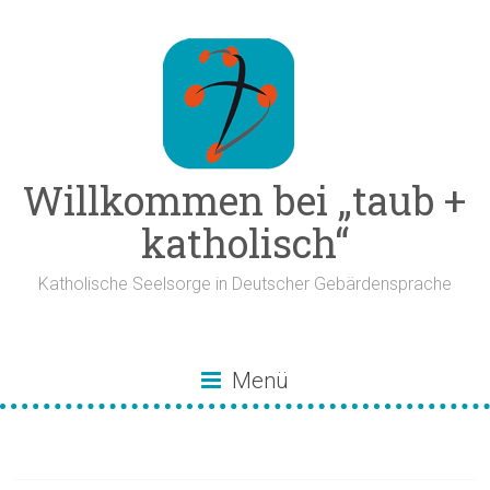
Zum
Inhalt
springen
Willkommen bei „taub +
katholisch“
Katholische Seelsorge in Deutscher Gebärdensprache
Menü
taube Hospizbegleitung