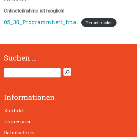
Onlineteilnahme ist möglich!
05_30_Programmheft_final
Herunterladen
Suchen …
S
u
c
h
Informationen
e
n
Kontakt
Impressum
Datenschutz