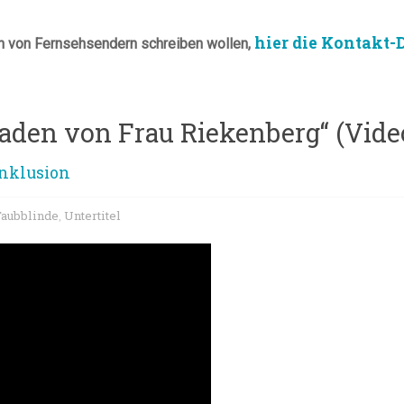
hier die Kontakt-
n von Fernsehsendern schreiben wollen,
Faden von Frau Riekenberg“ (Video
Inklusion
Taubblinde
Untertitel
,