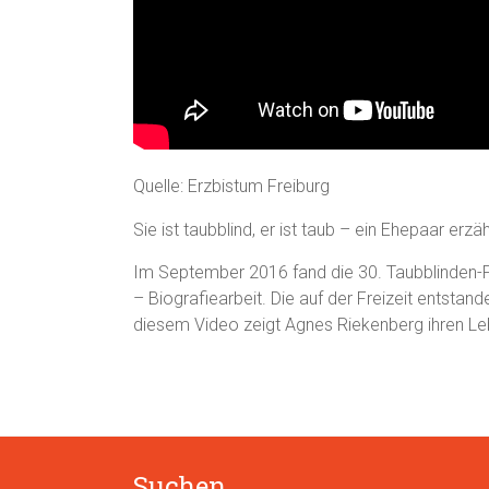
Quelle: Erzbistum Freiburg
Sie ist taubblind, er ist taub – ein Ehepaar erzäh
Im September 2016 fand die 30. Taubblinden-F
– Biografiearbeit. Die auf der Freizeit entsta
diesem Video zeigt Agnes Riekenberg ihren L
Suchen …