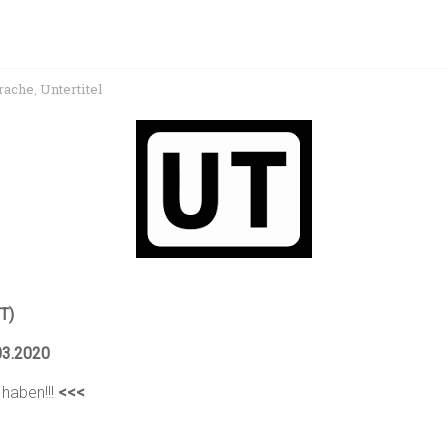
rache
Untertitel
,
T)
03.2020
 haben!!!
<<<