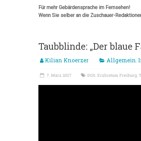
Für mehr Gebärdensprache im Fernsehen!
Wenn Sie selber an die Zuschauer-Redaktione
Taubblinde: „Der blaue 
Kilian Knoerzer
Allgemein
,
7. März 2017
DGS
Erzbistum Freiburg
,
,