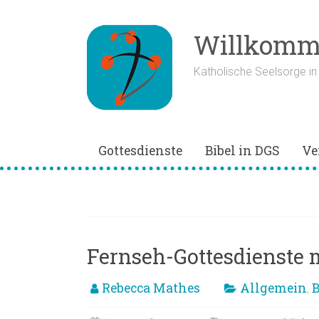
Zum
Inhalt
springen
Willkomme
Katholische Seelsorge i
Gottesdienste
Bibel in DGS
Ve
Untertitel
Fernseh-Gottesdienste 
Rebecca Mathes
Allgemein
B
,