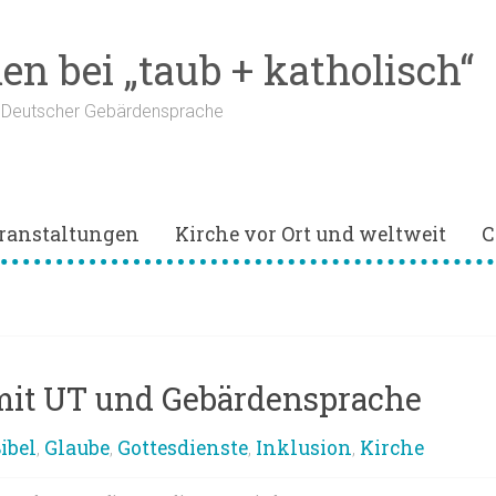
n bei „taub + katholisch“
n Deutscher Gebärdensprache
ranstaltungen
Kirche vor Ort und weltweit
C
mit UT und Gebärdensprache
ibel
Glaube
Gottesdienste
Inklusion
Kirche
,
,
,
,