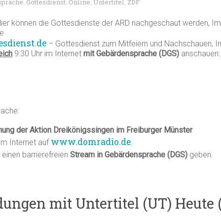
sprache
Gottesdienst
Online
Untertitel
ZDF
,
,
,
,
ier können die Gottesdienste der ARD nachgeschaut werden, Im
he
esdienst.de
– Gottesdienst zum Mitfeiern und Nachschauen, I
eich
9:30 Uhr im Internet
mit Gebärdensprache (DGS)
anschauen:
rache:
nung der Aktion Dreikönigssingen im Freiburger Münster
www.domradio.de
im Internet auf
.
einen barrierefreien
Stream in Gebärdensprache (DGS)
geben.
ngen mit Untertitel (UT) Heute (