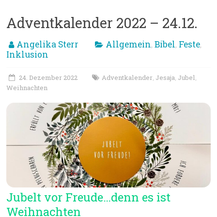
Adventkalender 2022 – 24.12.
Angelika Sterr
Allgemein
Bibel
Feste
,
,
,
Inklusion
24. Dezember 2022
Adventkalender
Jesaja
Jubel
,
,
,
Weihnachten
Jubelt vor Freude…denn es ist
Weihnachten