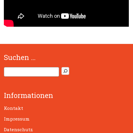
Suchen …
S
u
c
h
Informationen
e
n
Kontakt
Impressum
Datenschutz