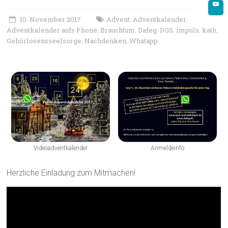
10. November 2017
Advent
Adventkalender
,
,
Adventkalender aufs Phone
Brauchtum
Dafeg
DGS
impuls
kath.
,
,
,
,
,
Gehörlosensseelsorge
Nachdenken
Whatapp
,
,
Videoadventkalender
Anmeldeinfo
Herzliche Einladung zum Mitmachen!