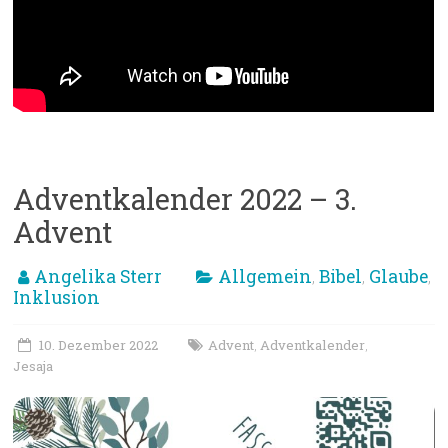
Adventkalender 2022 – 3.
Advent
Angelika Sterr
Allgemein
Bibel
Glaube
,
,
,
Inklusion
10. Dezember 2022
Advent
Adventkalender
,
,
Jesaja