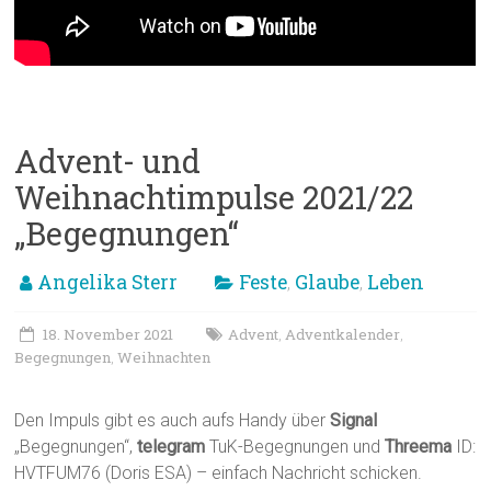
Advent- und
Weihnachtimpulse 2021/22
„Begegnungen“
Angelika Sterr
Feste
Glaube
Leben
,
,
18. November 2021
Advent
Adventkalender
,
,
Begegnungen
Weihnachten
,
Den Impuls gibt es auch aufs Handy über
Signal
„Begegnungen“,
telegram
TuK-Begegnungen und
Threema
ID:
HVTFUM76 (Doris ESA) – einfach Nachricht schicken.