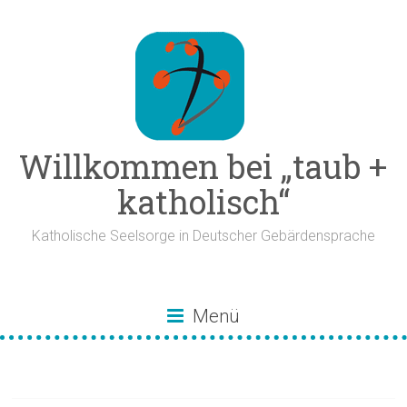
Zum
Inhalt
springen
Willkommen bei „taub +
katholisch“
Katholische Seelsorge in Deutscher Gebärdensprache
Menü
Adventkalender