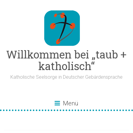
Zum
Inhalt
springen
Willkommen bei „taub +
katholisch“
Katholische Seelsorge in Deutscher Gebärdensprache
Menü
Nachdenken