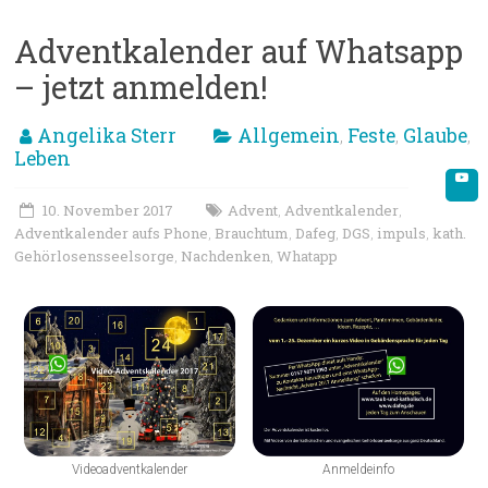
Adventkalender auf Whatsapp
– jetzt anmelden!
Angelika Sterr
Allgemein
Feste
Glaube
,
,
,
Leben
10. November 2017
Advent
Adventkalender
,
,
Adventkalender aufs Phone
Brauchtum
Dafeg
DGS
impuls
kath.
,
,
,
,
,
Gehörlosensseelsorge
Nachdenken
Whatapp
,
,
Videoadventkalender
Anmeldeinfo