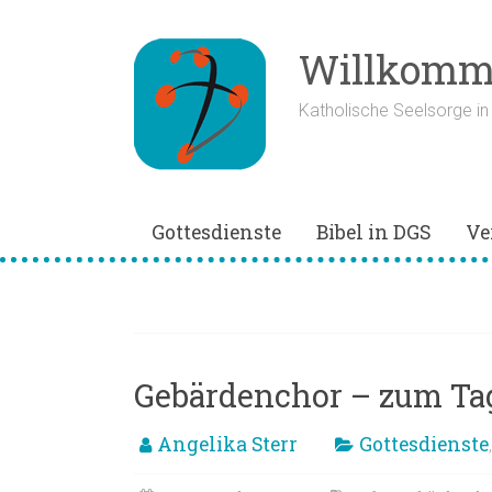
Zum
Inhalt
springen
Willkomme
Katholische Seelsorge i
Gottesdienste
Bibel in DGS
Ve
Dafeg
Gebärdenchor – zum Tag
Angelika Sterr
Gottesdienste