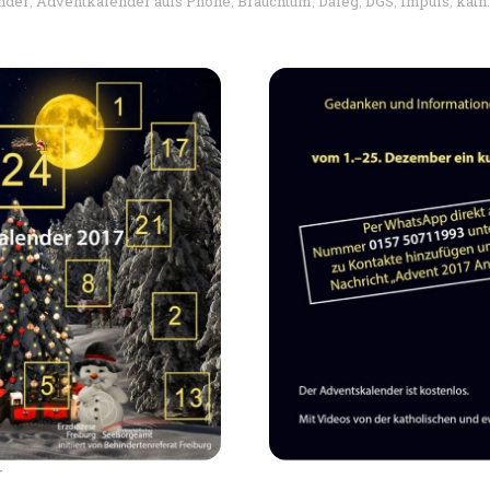
nder
Adventkalender aufs Phone
Brauchtum
Dafeg
DGS
impuls
kath
,
,
,
,
,
,
r