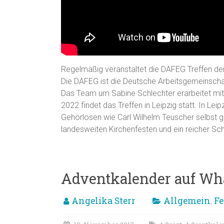
Regelmäßig veranstaltet die DAFEG Treffen d
Die DAFEG ist die Deutsche Arbeitsgemeinscha
Das Team um Sabine Schlechter erarbeitet mit
2022 findet das Treffen in Leipzig statt. In L
Gehörlosen wie Carl Wilhelm Teuscher selbst g
landesweiten Kirchenfesten und ein reicher Sch
Adventkalender auf Wha
Angelika Sterr
Allgemein
Fe
,