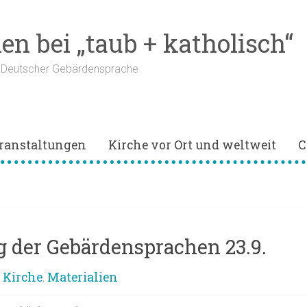
n bei „taub + katholisch“
n Deutscher Gebärdensprache
ranstaltungen
Kirche vor Ort und weltweit
C
 der Gebärdensprachen 23.9.
Kirche
Materialien
,
,