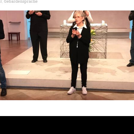
r
Gebärdensprache
,
 in PHILIPPUS Leipzig