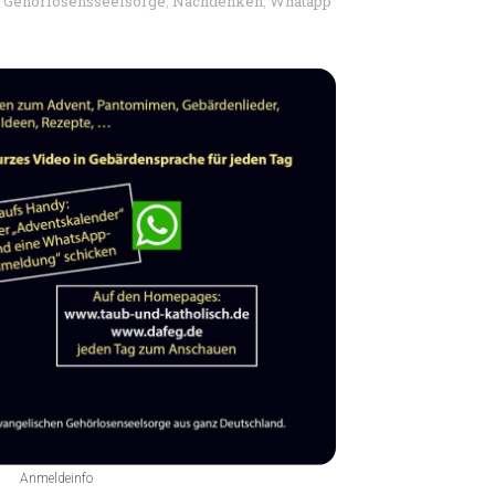
. Gehörlosensseelsorge
Nachdenken
Whatapp
,
,
Anmeldeinfo