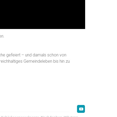
en.
rache gefeiert – und damals schon von
eichhaltiges Gemeindeleben bis hin zu