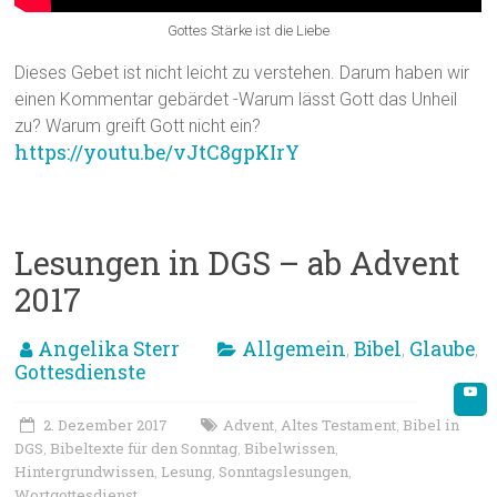
Gottes Stärke ist die Liebe
Dieses Gebet ist nicht leicht zu verstehen. Darum haben wir
einen Kommentar gebärdet -Warum lässt Gott das Unheil
zu? Warum greift Gott nicht ein?
https://youtu.be/vJtC8gpKIrY
Lesungen in DGS – ab Advent
2017
Angelika Sterr
Allgemein
Bibel
Glaube
,
,
,
Gottesdienste
2. Dezember 2017
Advent
Altes Testament
Bibel in
,
,
DGS
Bibeltexte für den Sonntag
Bibelwissen
,
,
,
Hintergrundwissen
Lesung
Sonntagslesungen
,
,
,
Wortgottesdienst