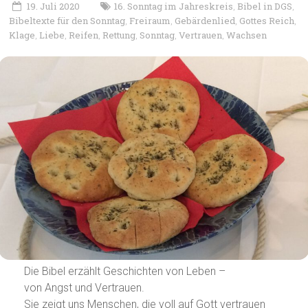
19. Juli 2020
16. Sonntag im Jahreskreis
Bibel in DGS
,
,
Bibeltexte für den Sonntag
Freiraum
Gebärdenlied
Gottes Reich
,
,
,
,
Klage
Liebe
Reifen
Rettung
Sonntag
Vertrauen
Wachsen
,
,
,
,
,
,
Die Bibel erzählt Geschichten von Leben –
von Angst und Vertrauen.
Sie zeigt uns Menschen, die voll auf Gott vertrauen