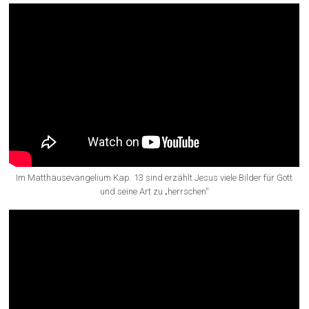
Im Matthäusevangelium Kap. 13 sind erzählt Jesus viele Bilder für Gott
und seine Art zu „herrschen“