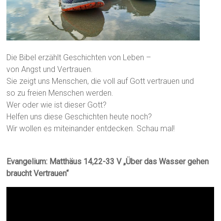
Die Bibel erzählt Geschichten von Leben –
von Angst und Vertrauen.
Sie zeigt uns Menschen, die voll auf Gott vertrauen und
so zu freien Menschen werden.
Wer oder wie ist dieser Gott?
Helfen uns diese Geschichten heute noch?
Wir wollen es miteinander entdecken. Schau mal!
Evangelium: Matthäus 14,22-33 V „Über das Wasser gehen
braucht Vertrauen“