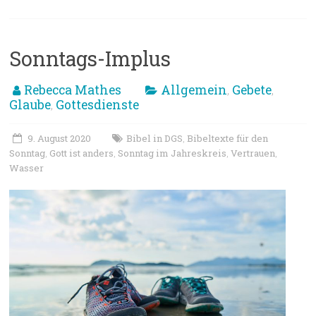
Sonntags-Implus
Rebecca Mathes
Allgemein
Gebete
,
,
Glaube
Gottesdienste
,
9. August 2020
Bibel in DGS
Bibeltexte für den
,
Sonntag
Gott ist anders
Sonntag im Jahreskreis
Vertrauen
,
,
,
,
Wasser