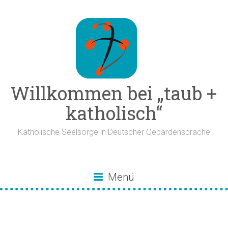
Zum
Inhalt
springen
Willkommen bei „taub +
katholisch“
Katholische Seelsorge in Deutscher Gebärdensprache
Menü
Bibeltexte für den
Sonntag