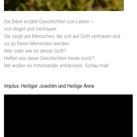
Die Bibel erzählt Geschichten von Leben –
von Angst und Vertrauen.
Sie zeigt uns Menschen, die voll auf Gott vertrauen und
so zu freien Menschen werden.
Wer oder wie ist dieser Gott?
Helfen uns diese Geschichten heute noch?
Wir wollen es miteinander entdecken. Schau mal!
Implus: Heiliger Joachim und Heilige Anna