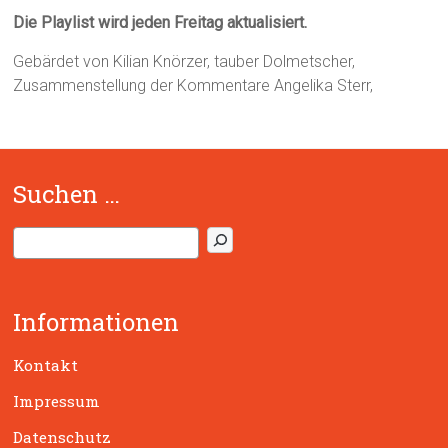
Die Playlist wird jeden Freitag aktualisiert.
Gebärdet von Kilian Knörzer, tauber Dolmetscher,
Zusammenstellung der Kommentare Angelika Sterr,
Suchen …
S
u
c
h
Informationen
e
n
Kontakt
Impressum
Datenschutz