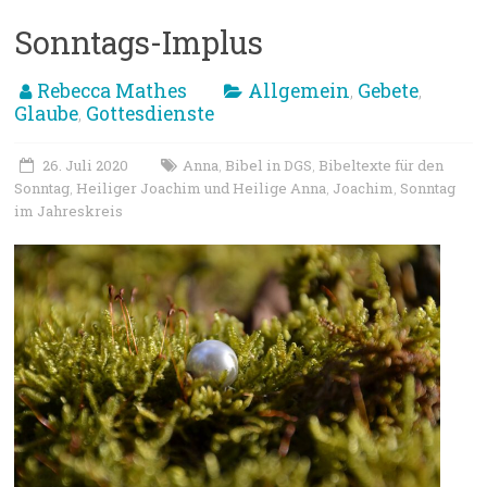
Sonntags-Implus
Rebecca Mathes
Allgemein
Gebete
,
,
Glaube
Gottesdienste
,
26. Juli 2020
Anna
Bibel in DGS
Bibeltexte für den
,
,
Sonntag
Heiliger Joachim und Heilige Anna
Joachim
Sonntag
,
,
,
im Jahreskreis