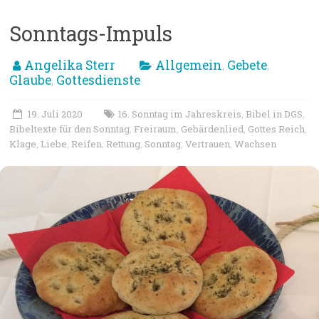
Sonntags-Impuls
Angelika Sterr
Allgemein
Gebete
,
,
Glaube
Gottesdienste
,
19. Juli 2020
16. Sonntag im Jahreskreis
Bibel in DGS
,
,
Bibeltexte für den Sonntag
Freiraum
Gebärdenlied
Gottes Reich
,
,
,
,
Klage
Liebe
Reifen
Rettung
Sonntag
Vertrauen
Wachsen
,
,
,
,
,
,