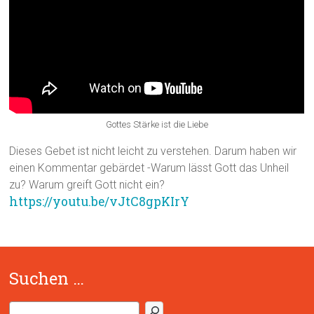
Gottes Stärke ist die Liebe
Dieses Gebet ist nicht leicht zu verstehen. Darum haben wir
einen Kommentar gebärdet -Warum lässt Gott das Unheil
zu? Warum greift Gott nicht ein?
https://youtu.be/vJtC8gpKIrY
Suchen …
S