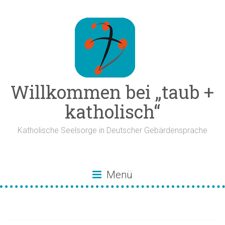
Zum
Inhalt
springen
Willkommen bei „taub +
katholisch“
Katholische Seelsorge in Deutscher Gebärdensprache
Menü
Wachsen