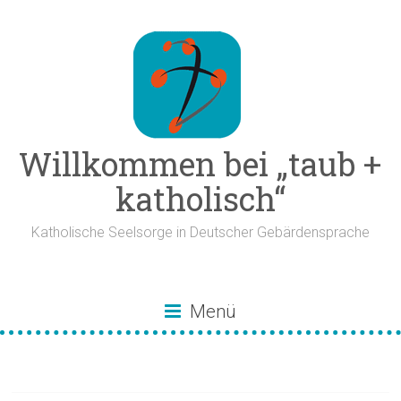
Zum
Inhalt
springen
Willkommen bei „taub +
katholisch“
Katholische Seelsorge in Deutscher Gebärdensprache
Menü
Demenz