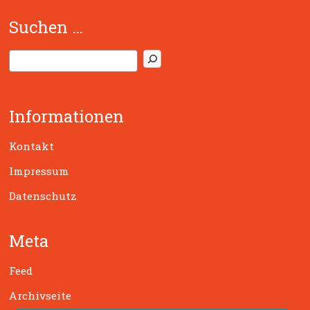
Suchen …
S
u
c
h
Informationen
e
n
Kontakt
Impressum
Datenschutz
Meta
Feed
Archivseite