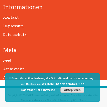
h
Informationen
e
n
Kontakt
Impressum
Datenschutz
Meta
Feed
Archivseite
Anmelden
Durch die weitere Nutzung der Seite stimmst du der Verwendung
Weitere Informationen und
von Cookies zu.
Akzeptieren
Datenschutzhinweise
Willkommen bei „taub + katholisch“
Copyright © 2026
. Alle Rechte vorbehalten.
Accelerate
WordPress
Theme:
von ThemeGrill. Powered by
.