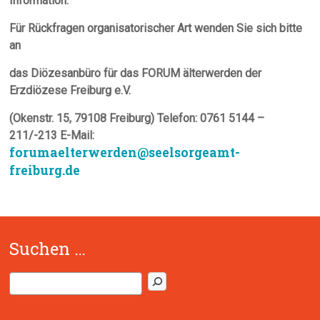
Information:
Für Rückfragen organisatorischer Art wenden Sie sich bitte
an
das Diözesanbüro für das FORUM älterwerden der
Erzdiözese Freiburg e.V.
(Okenstr. 15, 79108 Freiburg) Telefon: 0761 5144 –
211/-213
E-Mail:
forumaelterwerden@seelsorgeamt-
freiburg.de
Suchen …
S
u
c