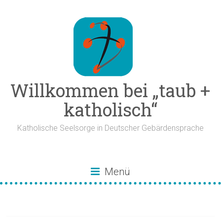
Zum
Inhalt
springen
Willkommen bei „taub +
katholisch“
Katholische Seelsorge in Deutscher Gebärdensprache
Menü
Veranstaltung