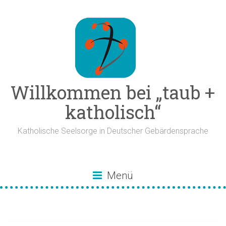
Zum
Inhalt
springen
Willkommen bei „taub +
katholisch“
Katholische Seelsorge in Deutscher Gebärdensprache
Menü
Herz