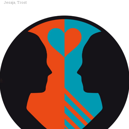
Jesaja
Trost
,