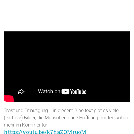
Tröstet, Tröstet mein Volk – redet
Jerusalem zu Herzen – Jes 40,1-5, 9-
11
Trost und Ermutigung … in diesem Bibeltext gibt es viele
(Gottes-) Bilder, die Menschen ohne Hoffnung trösten sollen
mehr im Kommentar
https://youtu.be/k7haZOMruoM