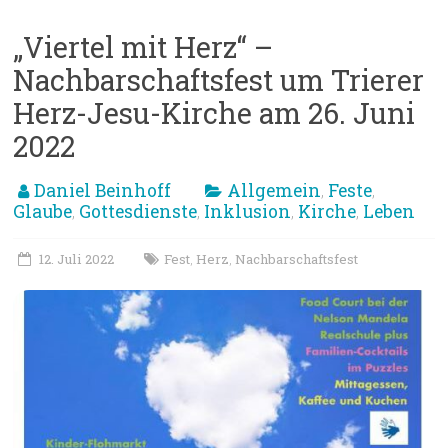
„Viertel mit Herz“ –
Nachbarschaftsfest um Trierer
Herz-Jesu-Kirche am 26. Juni
2022
Daniel Beinhoff
Allgemein
Feste
,
,
Glaube
Gottesdienste
Inklusion
Kirche
Leben
,
,
,
,
12. Juli 2022
Fest
Herz
Nachbarschaftsfest
,
,